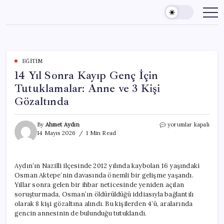
Skip
to
content
EĞITIM
14 Yıl Sonra Kayıp Genç İçin
Tutuklamalar: Anne ve 3 Kişi
Gözaltında
14
By
Ahmet Aydın
yorumlar kapalı
Yıl
14 Mayıs 2026
1 Min Read
Sonra
Kayıp
Genç
Aydın’ın Nazilli ilçesinde 2012 yılında kaybolan 16 yaşındaki
İçin
Osman Aktepe’nin davasında önemli bir gelişme yaşandı.
Tutuklamalar:
Anne
Yıllar sonra gelen bir ihbar neticesinde yeniden açılan
ve
soruşturmada, Osman’ın öldürüldüğü iddiasıyla bağlantılı
3
olarak 8 kişi gözaltına alındı. Bu kişilerden 4’ü, aralarında
Kişi
gencin annesinin de bulunduğu tutuklandı.
Gözaltında