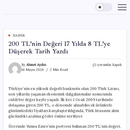
Skip
to
content
HABER
200 TL’nin Değeri 17 Yılda 8 TL’ye
Düşerek Tarih Yazdı
200
By
Ahmet Aydın
yorumlar kapalı
TL’nin
14 Mayıs 2026
2 Min Read
Değeri
17
Yılda
Türkiye’nin en yüksek değerli banknotu olan 200 Türk Lirası,
8
son yıllarda yaşanan ekonomik dalgalanmalar sonucunda
TL’ye
Düşerek
ciddi bir değer kaybı yaşadı. İlk kez 1 Ocak 2009 tarihinde
Tarih
dolaşıma giren 200 TL, o dönemde alınabilecek ürünlerle
Yazdı
günümüzdeki fiyatları karşılaştırıldığında, Türk lirasının alım
için
gücündeki azalma gözler önüne seriliyor.
Üzerinde Yunus Emre’nin portresi bulunan 200 TL’nin değeri,