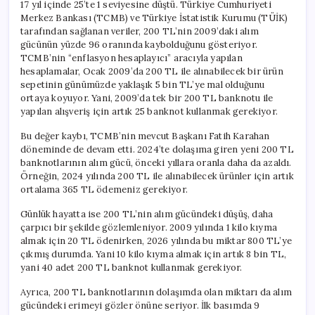
17 yıl içinde 25’te 1 seviyesine düştü. Türkiye Cumhuriyeti
Merkez Bankası (TCMB) ve Türkiye İstatistik Kurumu (TÜİK)
tarafından sağlanan veriler, 200 TL’nin 2009’daki alım
gücünün yüzde 96 oranında kaybolduğunu gösteriyor.
TCMB’nin “enflasyon hesaplayıcı” aracıyla yapılan
hesaplamalar, Ocak 2009’da 200 TL ile alınabilecek bir ürün
sepetinin günümüzde yaklaşık 5 bin TL’ye mal olduğunu
ortaya koyuyor. Yani, 2009’da tek bir 200 TL banknotu ile
yapılan alışveriş için artık 25 banknot kullanmak gerekiyor.
Bu değer kaybı, TCMB’nin mevcut Başkanı Fatih Karahan
döneminde de devam etti. 2024’te dolaşıma giren yeni 200 TL
banknotlarının alım gücü, önceki yıllara oranla daha da azaldı.
Örneğin, 2024 yılında 200 TL ile alınabilecek ürünler için artık
ortalama 365 TL ödemeniz gerekiyor.
Günlük hayatta ise 200 TL’nin alım gücündeki düşüş, daha
çarpıcı bir şekilde gözlemleniyor. 2009 yılında 1 kilo kıyma
almak için 20 TL ödenirken, 2026 yılında bu miktar 800 TL’ye
çıkmış durumda. Yani 10 kilo kıyma almak için artık 8 bin TL,
yani 40 adet 200 TL banknot kullanmak gerekiyor.
Ayrıca, 200 TL banknotlarının dolaşımda olan miktarı da alım
gücündeki erimeyi gözler önüne seriyor. İlk basımda 9