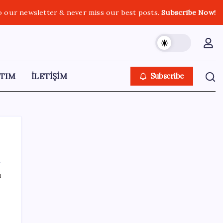
o our newsletter & never miss our best posts.
Subscribe Now!
TIM
İLETİŞİM
Subscribe
ı
SON YAZILAR
AB ambalaj kısıtlaması için düğmeye bastı