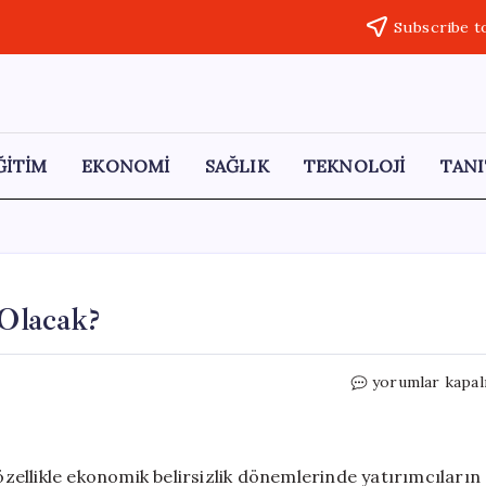
Subscribe t
ĞİTİM
EKONOMİ
SAĞLIK
TEKNOLOJİ
TANI
 Olacak?
2027
yorumlar kapal
Yılında
Altın
Fiyatları
Ne
 özellikle ekonomik belirsizlik dönemlerinde yatırımcıların