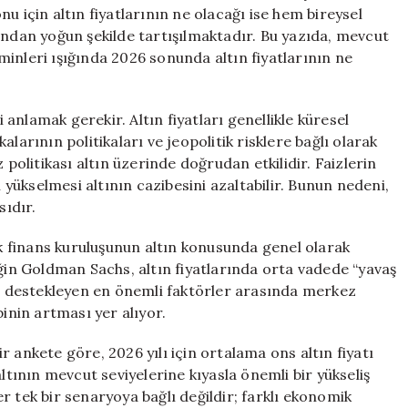
Olacak?
onu için altın fiyatlarının ne olacağı ise hem bireysel
için
ından yoğun şekilde tartışılmaktadır. Bu yazıda, mevcut
inleri ışığında 2026 sonunda altın fiyatlarının ne
i anlamak gerekir. Altın fiyatları genellikle küresel
larının politikaları ve jeopolitik risklere bağlı olarak
 politikası altın üzerinde doğrudan etkilidir. Faizlerin
n yükselmesi altının cazibesini azaltabilir. Bunun nedeni,
sıdır.
 finans kuruluşunun altın konusunda genel olarak
eğin Goldman Sachs, altın fiyatlarında orta vadede “yavaş
şi destekleyen en önemli faktörler arasında merkez
binin artması yer alıyor.
 ankete göre, 2026 yılı için ortalama ons altın fiyatı
ltının mevcut seviyelerine kıyasla önemli bir yükseliş
r tek bir senaryoya bağlı değildir; farklı ekonomik