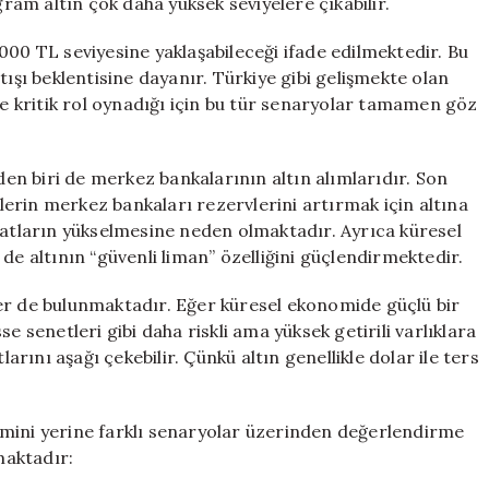
gram altın çok daha yüksek seviyelere çıkabilir.
000 TL seviyesine yaklaşabileceği ifade edilmektedir. Bu
tışı beklentisine dayanır. Türkiye gibi gelişmekte olan
de kritik rol oynadığı için bu tür senaryolar tamamen göz
rden biri de merkez bankalarının altın alımlarıdır. Son
elerin merkez bankaları rezervlerini artırmak için altına
yatların yükselmesine neden olmaktadır. Ayrıca küresel
er de altının “güvenli liman” özelliğini güçlendirmektedir.
skler de bulunmaktadır. Eğer küresel ekonomide güçlü bir
e senetleri gibi daha riskli ama yüksek getirili varlıklara
larını aşağı çekebilir. Çünkü altın genellikle dolar ile ters
tahmini yerine farklı senaryolar üzerinden değerlendirme
maktadır: