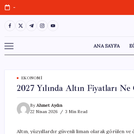
Skip
-
to
content
https://www.facebook.com/
https://twitter.com/
https://t.me/
https://www.instagram.com/
https://youtube.com/
ANA SAYFA
E
EKONOMI
2027 Yılında Altın Fiyatları Ne
By
Ahmet Aydın
22 Nisan 2026
3 Min Read
Altın, yüzyıllardır güvenli liman olarak görülen ve