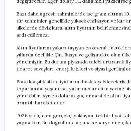
değiştirebilir. Eğer dolar/TL daha hızlı yükselirse 
Bazı daha agresif tahminlerde ise gram altının 10.
tür tahminler genellikle yüksek enflasyon ve kur ar
ülkelerde döviz kuru, altın fiyatının belirlenmesin
ardı edilemez.
Altın fiyatlarını yukarı taşıyan en önemli faktörle
yıllarda özellikle Çin, Rusya ve gelişmekte olan ülk
yönelmiştir. Bu durum piyasada talebi artırarak fi
ticaret savaşları, enerji krizleri ve siyasi geriliml
Buna karşılık altın fiyatlarını baskılayabilecek ri
toparlanma yaşanırsa, yatırımcılar altın yerine hiss
yönelebilir. Ayrıca doların güçlenmesi de altın fiyat
orantılı hareket eder.
2026 yılı için en gerçekçi yaklaşım, tek bir fiyat 
yapmaktır. Bu doğrultuda üç ana senaryo öne çık