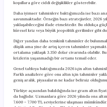
koşullara göre ciddi değişiklikler gösterebilir.
Daha iyimser tahminlere baktığımızda ise bazı anali
savunmaktadır. Örneğin bazı stratejistler, 2026 yı
yaklaşabileceğini ifade etmektedir. Bu oldukça güçl
küresel kriz veya büyük jeopolitik gerilimler gibi 
Diğer yandan daha temkinli tahminler de bulunmakt
düşük ama yine de artış içeren tahminler yapmakt
ortalama yaklaşık 3.350 dolar civarında olabilir. 
krizlerin yaşanmadığı bir ortamı temsil eder.
Genel tabloya baktığımızda 2026 için altın tahminl
Farklı analizlere göre ons altın için tahminler yak
geniş aralık, piyasaların ne kadar belirsiz olduğu
Türkiye açısından bakıldığında ise gram altın fiy
da bağlıdır. Uzmanlara göre 2026 yılında ons alt
7.600 – 7.700 TL seviyelerine ulaşması mümkündür.