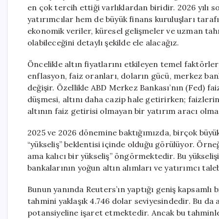
en çok tercih ettiği varlıklardan biridir. 2026 yılı s
yatırımcılar hem de büyük finans kuruluşları taraf
ekonomik veriler, küresel gelişmeler ve uzman tahm
olabileceğini detaylı şekilde ele alacağız.
Öncelikle altın fiyatlarını etkileyen temel faktörler
enflasyon, faiz oranları, doların gücü, merkez banka
değişir. Özellikle ABD Merkez Bankası’nın (Fed) faiz
düşmesi, altını daha cazip hale getirirken; faizleri
altının faiz getirisi olmayan bir yatırım aracı olma
2025 ve 2026 dönemine baktığımızda, birçok büyük
“yükseliş” beklentisi içinde olduğu görülüyor. Örn
ama kalıcı bir yükseliş” öngörmektedir. Bu yükseli
bankalarının yoğun altın alımları ve yatırımcı tale
Bunun yanında Reuters’ın yaptığı geniş kapsamlı bir
tahmini yaklaşık 4.746 dolar seviyesindedir. Bu da a
potansiyeline işaret etmektedir. Ancak bu tahminle