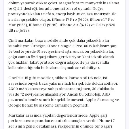
dolum yaparak dikkat çekti. MagSafe tarzı manyetik hizalama
ve Qi2.2 desteği, burada önemli bir rol oynadı. Doğru
pozisyonda kalan telefon, enerji kaybını en aza indiriyor. İlk
sıralar şu şekilde oluştu: iPhone 17 Pro (%55), iPhone 17 Pro
Max (%53), iPhone 17 (%49), iPhone Air (%47) ve Galaxy S26
Ultra (%39).
Çinli markalar, bazı modellerinde çok daha yüksek hızlar
sunabiliyor. Örneğin, Honor Magic 8 Pro, 80W kablosuz şarj
ile testte yüzde 61 seviyesine ulaştı. Ancak bu yüksek hızlar,
çoğu zaman özel şarj cihazı gerektiriyor. Yani teknik olarak
çok hızlılar, fakat pratikte doğru adaptörle ya da standla
kullanılmadığında bu hızlara ulaşmak zor olabiliyor.
OnePlus 15 gibi modeller, silikon-karbon pil teknolojisi
sayesinde büyük bataryalarını hızlı bir şekilde doldurabiliyor.
7.300 mAh kapasiteye sahip olmasına rağmen, 30 dakikada
yüzde 72 seviyesine ulaşabiliyor. Ancak bu teknoloji, ABD
pazarında henüz sınırlı bir şekilde mevcut. Apple, Samsung ve
Google henüz bu sisteme tamamen geçmedi.
Markalar arasında yapılan değerlendirmede, Apple şarj
performansı açısından en tutarlı sonuçları verdi. iPhone 17
serisinin genel ortalaması, rakiplerinin önünde bir başarı