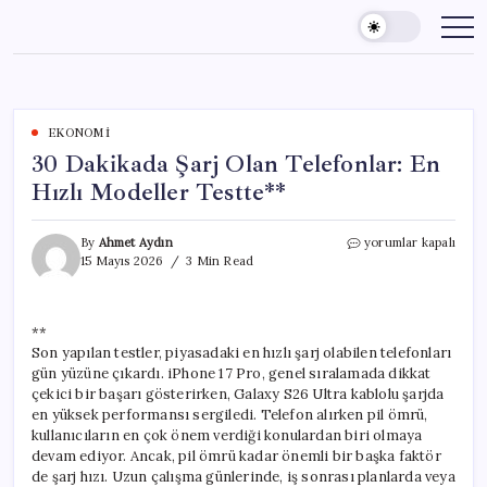
Skip
to
content
EKONOMI
30 Dakikada Şarj Olan Telefonlar: En
Hızlı Modeller Testte**
30
By
Ahmet Aydın
yorumlar kapalı
Dakikada
15 Mayıs 2026
3 Min Read
Şarj
Olan
Telefonlar:
**
En
Son yapılan testler, piyasadaki en hızlı şarj olabilen telefonları
Hızlı
Modeller
gün yüzüne çıkardı. iPhone 17 Pro, genel sıralamada dikkat
Testte**
çekici bir başarı gösterirken, Galaxy S26 Ultra kablolu şarjda
için
en yüksek performansı sergiledi. Telefon alırken pil ömrü,
kullanıcıların en çok önem verdiği konulardan biri olmaya
devam ediyor. Ancak, pil ömrü kadar önemli bir başka faktör
de şarj hızı. Uzun çalışma günlerinde, iş sonrası planlarda veya