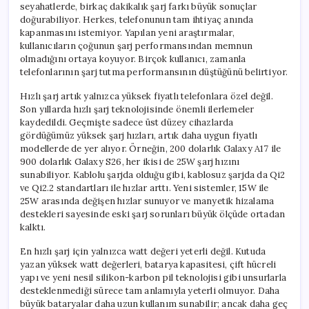
seyahatlerde, birkaç dakikalık şarj farkı büyük sonuçlar
doğurabiliyor. Herkes, telefonunun tam ihtiyaç anında
kapanmasını istemiyor. Yapılan yeni araştırmalar,
kullanıcıların çoğunun şarj performansından memnun
olmadığını ortaya koyuyor. Birçok kullanıcı, zamanla
telefonlarının şarj tutma performansının düştüğünü belirtiyor.
Hızlı şarj artık yalnızca yüksek fiyatlı telefonlara özel değil.
Son yıllarda hızlı şarj teknolojisinde önemli ilerlemeler
kaydedildi. Geçmişte sadece üst düzey cihazlarda
gördüğümüz yüksek şarj hızları, artık daha uygun fiyatlı
modellerde de yer alıyor. Örneğin, 200 dolarlık Galaxy A17 ile
900 dolarlık Galaxy S26, her ikisi de 25W şarj hızını
sunabiliyor. Kablolu şarjda olduğu gibi, kablosuz şarjda da Qi2
ve Qi2.2 standartları ile hızlar arttı. Yeni sistemler, 15W ile
25W arasında değişen hızlar sunuyor ve manyetik hizalama
destekleri sayesinde eski şarj sorunları büyük ölçüde ortadan
kalktı.
En hızlı şarj için yalnızca watt değeri yeterli değil. Kutuda
yazan yüksek watt değerleri, batarya kapasitesi, çift hücreli
yapı ve yeni nesil silikon-karbon pil teknolojisi gibi unsurlarla
desteklenmediği sürece tam anlamıyla yeterli olmuyor. Daha
büyük bataryalar daha uzun kullanım sunabilir; ancak daha geç