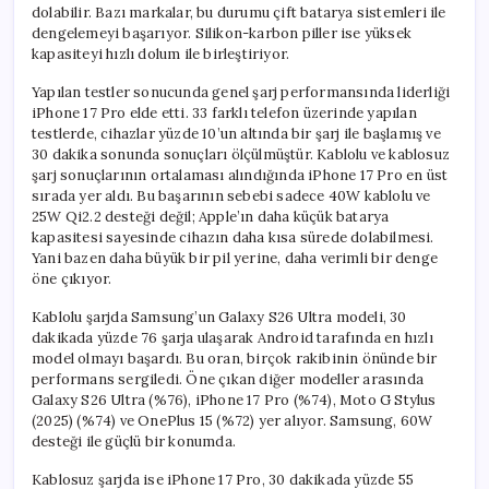
dolabilir. Bazı markalar, bu durumu çift batarya sistemleri ile
dengelemeyi başarıyor. Silikon-karbon piller ise yüksek
kapasiteyi hızlı dolum ile birleştiriyor.
Yapılan testler sonucunda genel şarj performansında liderliği
iPhone 17 Pro elde etti. 33 farklı telefon üzerinde yapılan
testlerde, cihazlar yüzde 10’un altında bir şarj ile başlamış ve
30 dakika sonunda sonuçları ölçülmüştür. Kablolu ve kablosuz
şarj sonuçlarının ortalaması alındığında iPhone 17 Pro en üst
sırada yer aldı. Bu başarının sebebi sadece 40W kablolu ve
25W Qi2.2 desteği değil; Apple’ın daha küçük batarya
kapasitesi sayesinde cihazın daha kısa sürede dolabilmesi.
Yani bazen daha büyük bir pil yerine, daha verimli bir denge
öne çıkıyor.
Kablolu şarjda Samsung’un Galaxy S26 Ultra modeli, 30
dakikada yüzde 76 şarja ulaşarak Android tarafında en hızlı
model olmayı başardı. Bu oran, birçok rakibinin önünde bir
performans sergiledi. Öne çıkan diğer modeller arasında
Galaxy S26 Ultra (%76), iPhone 17 Pro (%74), Moto G Stylus
(2025) (%74) ve OnePlus 15 (%72) yer alıyor. Samsung, 60W
desteği ile güçlü bir konumda.
Kablosuz şarjda ise iPhone 17 Pro, 30 dakikada yüzde 55