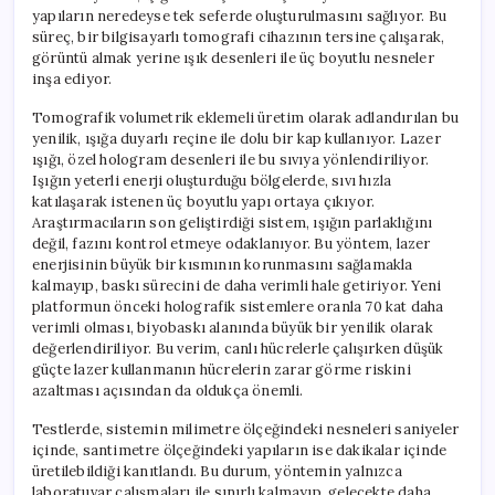
yapıların neredeyse tek seferde oluşturulmasını sağlıyor. Bu
süreç, bir bilgisayarlı tomografi cihazının tersine çalışarak,
görüntü almak yerine ışık desenleri ile üç boyutlu nesneler
inşa ediyor.
Tomografik volumetrik eklemeli üretim olarak adlandırılan bu
yenilik, ışığa duyarlı reçine ile dolu bir kap kullanıyor. Lazer
ışığı, özel hologram desenleri ile bu sıvıya yönlendiriliyor.
Işığın yeterli enerji oluşturduğu bölgelerde, sıvı hızla
katılaşarak istenen üç boyutlu yapı ortaya çıkıyor.
Araştırmacıların son geliştirdiği sistem, ışığın parlaklığını
değil, fazını kontrol etmeye odaklanıyor. Bu yöntem, lazer
enerjisinin büyük bir kısmının korunmasını sağlamakla
kalmayıp, baskı sürecini de daha verimli hale getiriyor. Yeni
platformun önceki holografik sistemlere oranla 70 kat daha
verimli olması, biyobaskı alanında büyük bir yenilik olarak
değerlendiriliyor. Bu verim, canlı hücrelerle çalışırken düşük
güçte lazer kullanmanın hücrelerin zarar görme riskini
azaltması açısından da oldukça önemli.
Testlerde, sistemin milimetre ölçeğindeki nesneleri saniyeler
içinde, santimetre ölçeğindeki yapıların ise dakikalar içinde
üretilebildiği kanıtlandı. Bu durum, yöntemin yalnızca
laboratuvar çalışmaları ile sınırlı kalmayıp, gelecekte daha