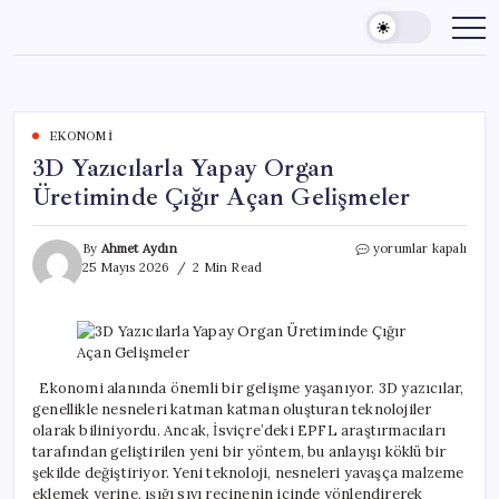
Skip
to
content
EKONOMI
3D Yazıcılarla Yapay Organ
Üretiminde Çığır Açan Gelişmeler
3D
By
Ahmet Aydın
yorumlar kapalı
Yazıcılarla
25 Mayıs 2026
2 Min Read
Yapay
Organ
Üretiminde
Çığır
Açan
Gelişmeler
Ekonomi alanında önemli bir gelişme yaşanıyor. 3D yazıcılar,
için
genellikle nesneleri katman katman oluşturan teknolojiler
olarak biliniyordu. Ancak, İsviçre’deki EPFL araştırmacıları
tarafından geliştirilen yeni bir yöntem, bu anlayışı köklü bir
şekilde değiştiriyor. Yeni teknoloji, nesneleri yavaşça malzeme
eklemek yerine, ışığı sıvı reçinenin içinde yönlendirerek