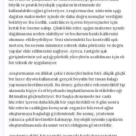
büyük ve pratik biyolojik yapıların üretiminde de
kullanılabileceğini gösteriyor. Araştırmacılar, sistemin ışığı
dağıtan malzemeler içinde de daha doğru sonuçlar verdiğini
belirtiyor. Bu özellik, canlı hücre içeren biyoreçineler için
kritik bir öneme sahip. Çünkü hücreler, ışığın malzeme içinde
dağılmasına neden olabiliyor ve bu durum baskı kalitesini
olumsuz etkileyebiliyor. Yeni sistemdeki faz kontrollü ışık
motoru, bu sorunu minimize ederek daha pürüzsüz ve doğru
yapılar elde edilmesini sağlıyor. Ayrıca, rastgele ışık
girişimlerinin yol açtığı pürüzlü yüzeylerin azaltılması için ek
bir teknik de uygulanıyor.
Araştırmanın en dikkat çekici deneylerinden biri, düşük güçlü
bir lazer diyotu kullanarak gerçek boyutlu bir insan kulağı
yapısının üretilmesiydi. Bu deney, gelecekte rekonstrüktif tıp
alanında kişiye özel biyobaskı implantlarının üretilebileceği
ihtimalini güçlendiriyor. Bir başka denemede ise canlı
hücreler içeren daha küçük bir yapı üretildi ve 6 gün sonra
hücrelerin canlılığını koruyarak organize hücresel ağlar
oluşturmaya başladığı gözlemlendi. Bu sonuç, yöntemin
yalnızca şekil üretmekle kalmayıp, biyolojik uyumlu yapıların
oluşturulmasında da umut verici olduğunu gösterebilir.
Araştırma ekibi, bir sonraki aşamada baskı hassasiyetini