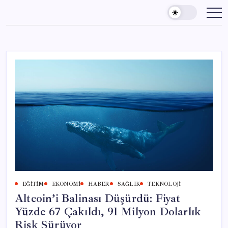
Skip
to
content
EĞITIM
EKONOMI
HABER
SAĞLIK
TEKNOLOJI
Altcoin’i Balinası Düşürdü: Fiyat
Yüzde 67 Çakıldı, 91 Milyon Dolarlık
Risk Sürüyor