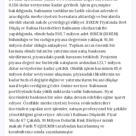
0,156 dolar seviyesine kadar geriledi. İşlem geçmişine
bakıldığında, balinanın varlıklarını farklı cüzdan adresleri
aracılığıyla merkeziyetsiz borsalara aktardığı ve buralarda
sürekli olarak nakde çevirdiği görülüyor. SIREN Fiyatında Sert
Düşüş ve Balina Hareketleri Balinanın cüzdan takibi
yapıldığında, elinde hala 595,7 milyon adet SIREN (SIREN)
bulunduğu ve bu varlığın piyasa değerinin yaklaşık 91,86
milyon dolar olduğu anlaşılıyor. Toplam arzın önemli bir
kısmını elinde tutan bu yatırımcının satış baskısını
sürdürmesi, piyasadaki panik havasını tetikledi. Projenin
piyasa değeri ise bu büyük satışların ardından 123,7 milyon
dolar seviyelerine kadar çekildi. Günlük işlem hacminin 85,6
milyon dolar seviyesine ulaşması, piyasadaki likiditenin ne
kadar hızlı el değiştirdiğini ve yatırımcıların bu ani düşüşe
nasıl tepki verdiğini gözler önüne seriyor. Balinanın
portföyünde hala yüklü miktarda varlık bulunması, fiyat
üzerindeki baskının bir süre daha devam edebileceğine işaret
ediyor. Özellikle merkeziyetsiz borsa yönlendiricileri
üzerinden yapılan seri işlemler, satışın profesyonel bir şekilde
yönetildiğini gösteriyor. Altcoin’i Balinası Düşürdü: Fiyat
Yüzde 67 Çakıldı, 91 Milyon Dolarlık Risk Sürüyor isimli
makale Fatih TAŞDEMİR tarafından hazırlanmış ve
koinbulteni.comda yayınlanmıştır.