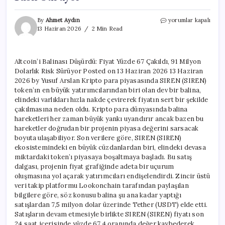
Altcoin’i
By
Ahmet Aydın
yorumlar kapalı
Balinası
13 Haziran 2026
2 Min Read
Düşürdü:
Fiyat
Yüzde
Altcoin’i Balinası Düşürdü: Fiyat Yüzde 67 Çakıldı, 91 Milyon
67
Dolarlık Risk Sürüyor Posted on 13 Haziran 2026 13 Haziran
Çakıldı,
91
2026 by Yusuf Arslan Kripto para piyasasında SIREN (SIREN)
Milyon
token’ın en büyük yatırımcılarından biri olan dev bir balina,
Dolarlık
elindeki varlıkları hızla nakde çevirerek fiyatın sert bir şekilde
Risk
çakılmasına neden oldu. Kripto para dünyasında balina
Sürüyor
hareketleri her zaman büyük yankı uyandırır ancak bazen bu
için
hareketler doğrudan bir projenin piyasa değerini sarsacak
boyuta ulaşabiliyor. Son verilere göre, SIREN (SIREN)
ekosistemindeki en büyük cüzdanlardan biri, elindeki devasa
miktardaki token’ı piyasaya boşaltmaya başladı. Bu satış
dalgası, projenin fiyat grafiğinde adeta bir uçurum
oluşmasına yol açarak yatırımcıları endişelendirdi. Zincir üstü
veri takip platformu Lookonchain tarafından paylaşılan
bilgilere göre, söz konusu balina şu ana kadar yaptığı
satışlardan 7,5 milyon dolar üzerinde Tether (USDT) elde etti.
Satışların devam etmesiyle birlikte SIREN (SIREN) fiyatı son
24 saat içerisinde yüzde 67,4 oranında değer kaybederek