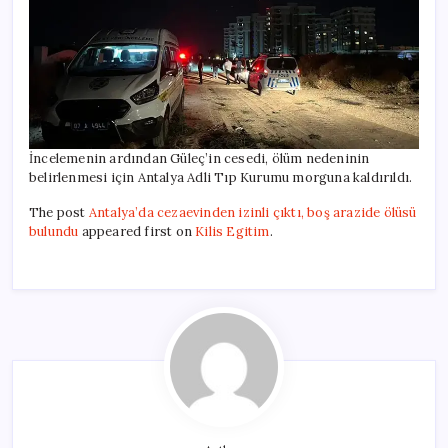
İncelemenin ardından Güleç’in cesedi, ölüm nedeninin
belirlenmesi için Antalya Adli Tıp Kurumu morguna kaldırıldı.
The post
Antalya’da cezaevinden izinli çıktı, boş arazide ölüsü
bulundu
appeared first on
Kilis Egitim
.