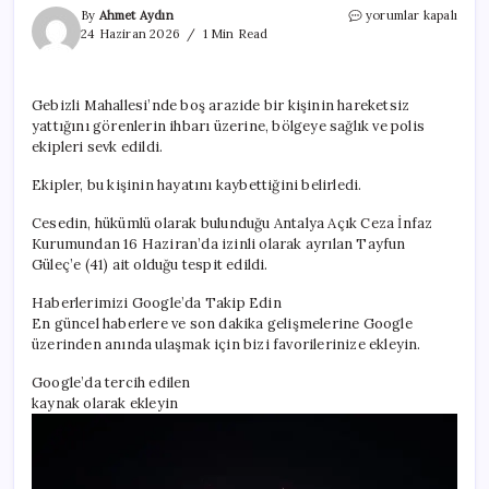
Antalya’da
By
Ahmet Aydın
yorumlar kapalı
cezaevinden
24 Haziran 2026
1 Min Read
izinli
çıktı,
boş
Gebizli Mahallesi’nde boş arazide bir kişinin hareketsiz
arazide
yattığını görenlerin ihbarı üzerine, bölgeye sağlık ve polis
ölüsü
bulundu
ekipleri sevk edildi.
için
Ekipler, bu kişinin hayatını kaybettiğini belirledi.
Cesedin, hükümlü olarak bulunduğu Antalya Açık Ceza İnfaz
Kurumundan 16 Haziran’da izinli olarak ayrılan Tayfun
Güleç’e (41) ait olduğu tespit edildi.
Haberlerimizi Google’da Takip Edin
En güncel haberlere ve son dakika gelişmelerine Google
üzerinden anında ulaşmak için bizi favorilerinize ekleyin.
Google’da tercih edilen
kaynak olarak ekleyin