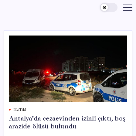
Skip
to
content
EĞITIM
Antalya’da cezaevinden izinli çıktı, boş
arazide ölüsü bulundu