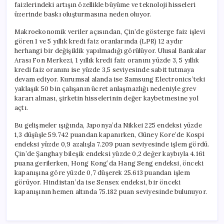
faizlerindeki artışın özellikle büyüme ve teknoloji hisseleri
üzerinde baskı oluşturmasına neden oluyor.
Makroekonomik veriler açısından, Çin’de gösterge faiz işlevi
gören 1 ve 5 yıllık kredi faiz oranlarında (LPR) 12 aydır
herhangi bir değişiklik yapılmadığı görülüyor. Ulusal Bankalar
Arası Fon Merkezi, 1 yıllık kredi faiz oranını yüzde 3, 5 yıllık
kredi faiz oranını ise yüzde 3,5 seviyesinde sabit tutmaya
devam ediyor. Kurumsal alanda ise Samsung Electronics’teki
yaklaşık 50 bin çalışanın ücret anlaşmazlığı nedeniyle grev
kararı alması, şirketin hisselerinin değer kaybetmesine yol
açtı.
Bu gelişmeler ışığında, Japonya’da Nikkei 225 endeksi yüzde
1,3 düşüşle 59.742 puandan kapanırken, Güney Kore’de Kospi
endeksi yüzde 0,9 azalışla 7.209 puan seviyesinde işlem gördü.
Çin’de Şanghay bileşik endeksi yüzde 0,2 değer kaybıyla 4.161
puana gerilerken, Hong Kong’da Hang Seng endeksi, önceki
kapanışına göre yüzde 0,7 düşerek 25.613 puandan işlem
görüyor. Hindistan’da ise Sensex endeksi, bir önceki
kapanışının hemen altında 75.182 puan seviyesinde bulunuyor.