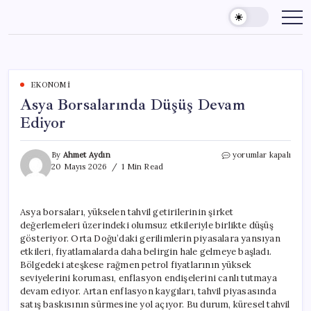
Skip
to
content
EKONOMI
Asya Borsalarında Düşüş Devam
Ediyor
Asya
By
Ahmet Aydın
yorumlar kapalı
Borsalarında
20 Mayıs 2026
1 Min Read
Düşüş
Devam
Ediyor
Asya borsaları, yükselen tahvil getirilerinin şirket
için
değerlemeleri üzerindeki olumsuz etkileriyle birlikte düşüş
gösteriyor. Orta Doğu’daki gerilimlerin piyasalara yansıyan
etkileri, fiyatlamalarda daha belirgin hale gelmeye başladı.
Bölgedeki ateşkese rağmen petrol fiyatlarının yüksek
seviyelerini koruması, enflasyon endişelerini canlı tutmaya
devam ediyor. Artan enflasyon kaygıları, tahvil piyasasında
satış baskısının sürmesine yol açıyor. Bu durum, küresel tahvil