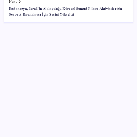
Next
Endonezya, İsrail’in Alıkoyduğu Küresel Sumud Filosu Aktivistlerinin
Serbest Bırakılması İçin Sesini Yükseltti
SON YAZILAR
ABD ile ticaret gerilimine rağmen artış: Çin malları
tüm dünyayı sarıyor
PS5 Pro için PSSR 2.0 Güncellemesi Yolda: Tüm
Oyunlara Geliyor
Kapadokya’da dededen toruna uzanan hikâye: 136
kovanla bal markası kurdu