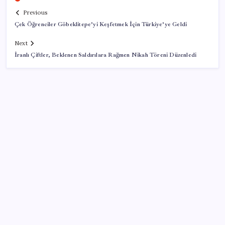
Previous
Çek Öğrenciler Göbeklitepe’yi Keşfetmek İçin Türkiye’ye Geldi
Next
İranlı Çiftler, Beklenen Saldırılara Rağmen Nikah Töreni Düzenledi
SON YAZILAR
AB ambalaj kısıtlaması için düğmeye bastı
Pezeşkiyan: Teslim olmaya zorlanırsak savaşırız,
boyun eğmeyiz