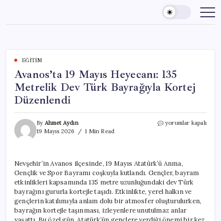
Skip
to
content
EĞITIM
Avanos’ta 19 Mayıs Heyecanı: 135
Metrelik Dev Türk Bayrağıyla Kortej
Düzenlendi
Avanos’ta
By
Ahmet Aydın
yorumlar kapalı
19
19 Mayıs 2026
1 Min Read
Mayıs
Heyecanı:
135
Nevşehir’in Avanos ilçesinde, 19 Mayıs Atatürk’ü Anma,
Metrelik
Gençlik ve Spor Bayramı coşkuyla kutlandı. Gençler, bayram
Dev
Türk
etkinlikleri kapsamında 135 metre uzunluğundaki dev Türk
Bayrağıyla
bayrağını gururla kortejle taşıdı. Etkinlikte, yerel halkın ve
Kortej
gençlerin katılımıyla anlam dolu bir atmosfer oluşturulurken,
Düzenlendi
bayrağın kortejle taşınması, izleyenlere unutulmaz anlar
için
yaşattı. Bu özel gün, Atatürk’ün gençlere verdiği önemi bir kez