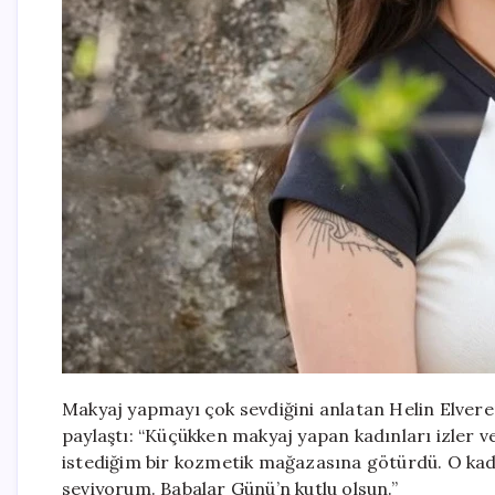
Makyaj yapmayı çok sevdiğini anlatan Helin Elveren
paylaştı: “Küçükken makyaj yapan kadınları izler v
istediğim bir kozmetik mağazasına götürdü. O ka
seviyorum. Babalar Günü’n kutlu olsun.”