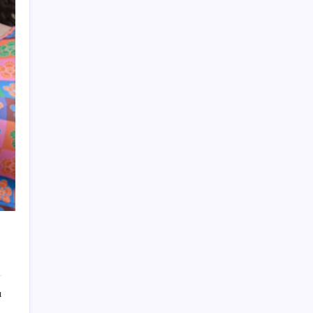
meclis üyeleri oldu
5.1 milyon emekliye 3552 TL fark ödemesi
Son Dakika… Özgür Özel ve Veli Ağbaba
hakkında fezleke düzenlendi: Adalet
Bakanlığı’na gönderildi!
Astronot caretta’yla Akdeniz’den uzaya
Orhan Çerkez kimdir? Çekmeköy Belediye
Başkanı Orhan Çerkez kaç yaşında, nereli?
Altında rüzgar tersine mi dönüyor?
Butlan CHP’sinin İzmir İl Başkanı AKP’yi
aratmadı: ‘Ayrılanlar elitler’
‘İcra gelecek’ diyerek aradıkları kişileri
dolandırdılar: Şebeke üyeleri yakalandı
Ayvalık’ta orman yangı: Ekiplerin
müdahalesi sürüyor
ı
BP, Kuzey Denizi işlerinin olası satış