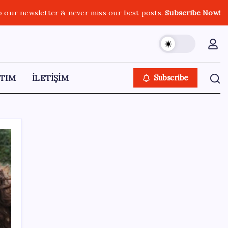
o our newsletter & never miss our best posts.
Subscribe Now!
TIM
İLETİŞİM
Subscribe
SON YAZILAR
YENİ Parti Arguvan ilçe örgütü kuruldu, ilk
üyeler Belediye Başkanı Ersoy Eren ve