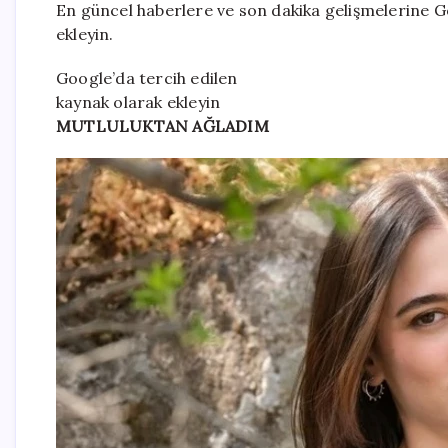
En güncel haberlere ve son dakika gelişmelerine Go
ekleyin.
Google’da tercih edilen
kaynak olarak ekleyin
MUTLULUKTAN AĞLADIM