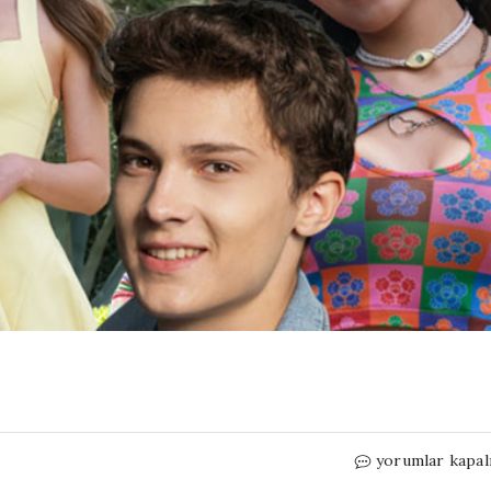
Baba
yorumlar kapal
sevgisi