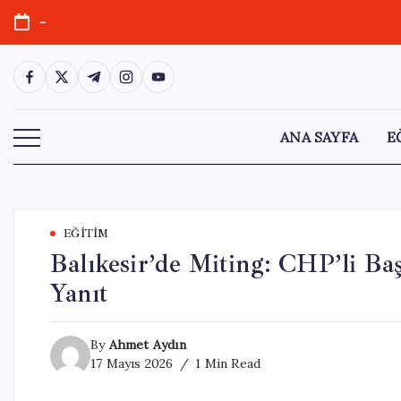
Skip
-
to
content
https://www.facebook.com/
https://twitter.com/
https://t.me/
https://www.instagram.com/
https://youtube.com/
ANA SAYFA
E
EĞITIM
Balıkesir’de Miting: CHP’li Ba
Yanıt
By
Ahmet Aydın
17 Mayıs 2026
1 Min Read