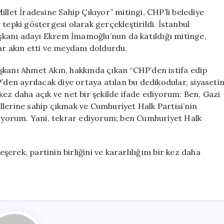
Akın’dan
llet İradesine Sahip Çıkıyor” mitingi, CHP’li belediye
AKP
tepki göstergesi olarak gerçekleştirildi. İstanbul
İddialarına
kanı adayı Ekrem İmamoğlu’nun da katıldığı mitinge,
Sert
ar akın etti ve meydanı doldurdu.
Yanıt
için
şkanı Ahmet Akın, hakkında çıkan “CHP’den istifa edip
’den ayrılacak diye ortaya atılan bu dedikodular, siyaseti
kez daha açık ve net bir şekilde ifade ediyorum: Ben, Gazi
llerine sahip çıkmak ve Cumhuriyet Halk Partisi’nin
ışıyorum. Yani, tekrar ediyorum; ben Cumhuriyet Halk
eşerek, partinin birliğini ve kararlılığını bir kez daha