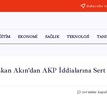
Subscribe t
ĞİTİM
EKONOMİ
SAĞLIK
TEKNOLOJİ
TANI
şkan Akın’dan AKP İddialarına Sert
Balıkesir’de
yorumlar kapal
Miting:
CHP’li
Başkan