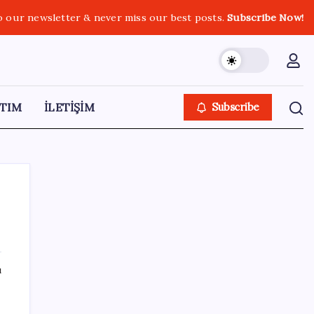
o our newsletter & never miss our best posts.
Subscribe Now!
TIM
İLETİŞİM
Subscribe
SON YAZILAR
ı
Pezeşkiyan: Teslim olmaya zorlanırsak
savaşırız, boyun eğmeyiz