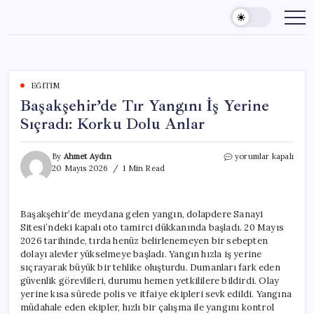
Skip
to
content
EĞITIM
Başakşehir’de Tır Yangını İş Yerine
Sıçradı: Korku Dolu Anlar
Başakşehir’de
By
Ahmet Aydın
yorumlar kapalı
Tır
20 Mayıs 2026
1 Min Read
Yangını
İş
Yerine
Başakşehir’de meydana gelen yangın, dolapdere Sanayi
Sıçradı:
Sitesi’ndeki kapalı oto tamirci dükkanında başladı. 20 Mayıs
Korku
Dolu
2026 tarihinde, tırda henüz belirlenemeyen bir sebepten
Anlar
dolayı alevler yükselmeye başladı. Yangın hızla iş yerine
için
sıçrayarak büyük bir tehlike oluşturdu. Dumanları fark eden
güvenlik görevlileri, durumu hemen yetkililere bildirdi. Olay
yerine kısa sürede polis ve itfaiye ekipleri sevk edildi. Yangına
müdahale eden ekipler, hızlı bir çalışma ile yangını kontrol