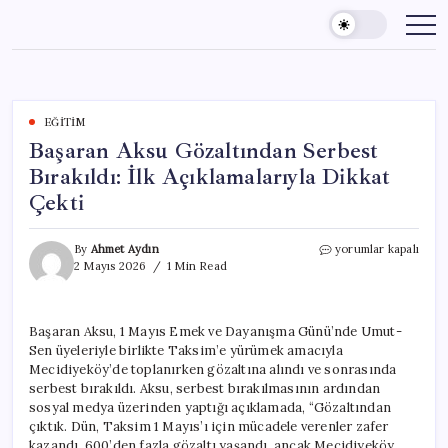
Skip
to
content
EĞITIM
Başaran Aksu Gözaltından Serbest
Bırakıldı: İlk Açıklamalarıyla Dikkat
Çekti
Başaran
By
Ahmet Aydın
yorumlar kapalı
Aksu
2 Mayıs 2026
1 Min Read
Gözaltından
Serbest
Bırakıldı:
Başaran Aksu, 1 Mayıs Emek ve Dayanışma Günü’nde Umut-
İlk
Sen üyeleriyle birlikte Taksim’e yürümek amacıyla
Açıklamalarıyla
Dikkat
Mecidiyeköy’de toplanırken gözaltına alındı ve sonrasında
Çekti
serbest bırakıldı. Aksu, serbest bırakılmasının ardından
için
sosyal medya üzerinden yaptığı açıklamada, “Gözaltından
çıktık. Dün, Taksim 1 Mayıs’ı için mücadele verenler zafer
kazandı. 600’den fazla gözaltı yaşandı, ancak Mecidiyeköy