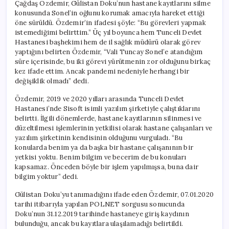
Çağdaş Özdemir, Gülistan Doku’nun hastane kayıtlarını silme
konusunda Sonel’in oğlunu korumak amacıyla hareket ettiği
öne sürüldü. Özdemir’in ifadesi şöyle: “Bu görevleri yapmak
istemediğimi belirttim.” Üç yıl boyunca hem Tunceli Devlet
Hastanesi başhekimi hem de il sağlık müdürü olarak görev
yaptığını belirten Özdemir, “Vali Tuncay Sonel’e atandığım
süre içerisinde, bu iki görevi yürütmenin zor olduğunu birkaç
kez ifade ettim. Ancak pandemi nedeniyle herhangi bir
değişiklik olmadı” dedi.
Özdemir, 2019 ve 2020 yılları arasında Tunceli Devlet
Hastanesi’nde Sisoft isimli yazılım şirketiyle çalıştıklarını
belirtti. İlgili dönemlerde, hastane kayıtlarının silinmesi ve
düzeltilmesi işlemlerinin yetkilisi olarak hastane çalışanları ve
yazılım şirketinin kendisinin olduğunu vurguladı. “Bu
konularda benim ya da başka bir hastane çalışanının bir
yetkisi yoktu. Benim bilgim ve becerim de bu konuları
kapsamaz. Önceden böyle bir işlem yapılmışsa, buna dair
bilgim yoktur” dedi.
Gülistan Doku’yu tanımadığını ifade eden Özdemir, 07.01.2020
tarihi itibarıyla yapılan POLNET sorgusu sonucunda
Doku’nun 31.12.2019 tarihinde hastaneye giriş kaydının
bulunduğu, ancak bu kayıtlara ulaşılamadığı belirtildi.