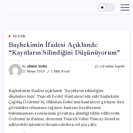
Skip
to
content
EĞITIM
Başhekimin İfadesi Açıklandı:
“Kayıtların Silindiğini Düşünüyorum”
Başhekimin
By
Ahmet Aydın
yorumlar kapalı
İfadesi
22 Nisan 2026
2 Min Read
Açıklandı:
“Kayıtların
Silindiğini
Başhekimin ifadesi açıklandı: “Kayıtların silindiğini
Düşünüyorum”
düşünüyorum.” Tunceli Devlet Hastanesi’nin eski başhekimi
için
Çağdaş Özdemir’in, Gülistan Doku’nun hastaneye girişine dair
görüntüler olmasına rağmen, hastane kayıtlarının
bulunmaması sonrasında gözaltına alındığı iddia ediliyordu.
Özdemir’in ifadesi, dönemin Tunceli Valisi Tuncay Sonel’in
adliyedeki işlemleri devam ederken ortaya çıktı.