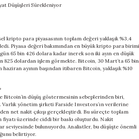
Fiyat
Düşüşleri
Sürekleniyor
için
sel kripto para piyasasının toplam değeri yaklaşık %3,4
ledi. Piyasa değeri bakımından en büyük kripto para birim
ugün 65 bin 426 dolara kadar inerek son iki ayın en düşük
 bin 825 dolardan işlem görmekte. Bitcoin, 30 Mart’ta 65 bin
in haziran ayının başından itibaren Bitcoin, yaklaşık %10
*
e Bitcoin’in düşüş göstermesinin sebeplerinden biri,
Varlık yönetim şirketi Farside Investors’ın verilerine
den net nakit çıkışı gerçekleştirdi. Bu süreçte toplam
n fiyatı üzerinde ciddi bir baskı oluşturdu. Nakit
olar seviyesinde bulunuyordu. Analistler, bu düşüşte önemli
ğunu belirtiyor.