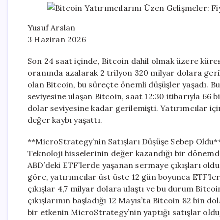
Yusuf Arslan
3 Haziran 2026
Son 24 saat içinde, Bitcoin dahil olmak üzere küre
oranında azalarak 2 trilyon 320 milyar dolara geri
olan Bitcoin, bu süreçte önemli düşüşler yaşadı. B
seviyesine ulaşan Bitcoin, saat 12:30 itibarıyla 66
dolar seviyesine kadar gerilemişti. Yatırımcılar iç
değer kaybı yaşattı.
**MicroStrategy’nin Satışları Düşüşe Sebep Oldu*
Teknoloji hisselerinin değer kazandığı bir dönemd
ABD’deki ETF’lerde yaşanan sermaye çıkışları oldu. 
göre, yatırımcılar üst üste 12 gün boyunca ETF’ler
çıkışlar 4,7 milyar dolara ulaştı ve bu durum Bitcoi
çıkışlarının başladığı 12 Mayıs’ta Bitcoin 82 bin d
bir etkenin MicroStrategy’nin yaptığı satışlar oldu