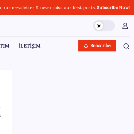
o our newsletter & never miss our best posts.
Subscribe Now!
TIM
İLETİŞİM
Subscribe
SON YAZILAR
ı
YENİ Parti Arguvan ilçe örgütü kuruldu, ilk
üyeler Belediye Başkanı Ersoy Eren ve