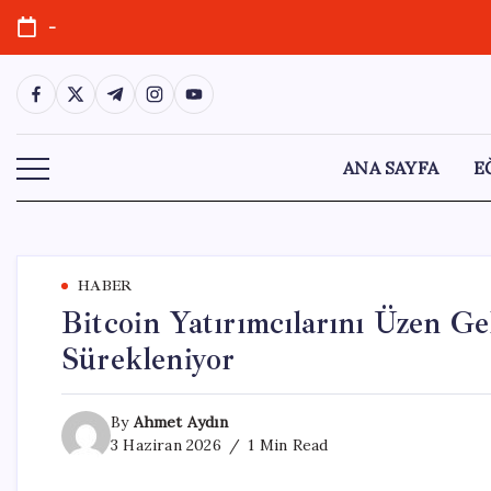
Skip
-
to
content
https://www.facebook.com/
https://twitter.com/
https://t.me/
https://www.instagram.com/
https://youtube.com/
ANA SAYFA
E
HABER
Bitcoin Yatırımcılarını Üzen Ge
Sürekleniyor
By
Ahmet Aydın
3 Haziran 2026
1 Min Read