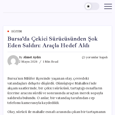
Skip
to
content
EĞITIM
Bursa’da Çekici Sürücüsünden Şok
Eden Saldırı: Araçla Hedef Aldı
Bursa’da
By
Ahmet Aydın
yorumlar kapalı
Çekici
2 Mayıs 2026
1 Min Read
Sürücüsünden
Şok
Eden
Bursa’nın Nilüfer ilçesinde yaşanan olay, çevredeki
Saldırı:
vatandaşları dehşete düşürdü. Gümüştepe Mahallesi’nde
Araçla
Hedef
akşam saatlerinde, bir çekici sürücüsü, tartıştığı esnafların
Aldı
üzerine aracını sürdü ve sonrasında araçtan inerek sopayla
için
saldırıda bulundu. O anlar, bir vatandaş tarafından cep
telefonu kamerasıyla kaydedildi.
Olay, sürücü ile mahalle esnafı arasında çıkan bir tartışmanın