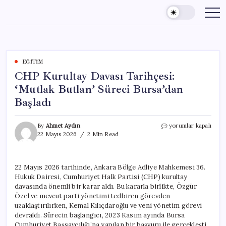
Skip
to
content
EĞITIM
CHP Kurultay Davası Tarihçesi:
‘Mutlak Butlan’ Süreci Bursa’dan
Başladı
CHP
By
Ahmet Aydın
yorumlar kapalı
Kurultay
22 Mayıs 2026
2 Min Read
Davası
Tarihçesi:
‘Mutlak
22 Mayıs 2026 tarihinde, Ankara Bölge Adliye Mahkemesi 36.
Butlan’
Hukuk Dairesi, Cumhuriyet Halk Partisi (CHP) kurultay
Süreci
Bursa’dan
davasında önemli bir karar aldı. Bu kararla birlikte, Özgür
Başladı
Özel ve mevcut parti yönetimi tedbiren görevden
için
uzaklaştırılırken, Kemal Kılıçdaroğlu ve yeni yönetim görevi
devraldı. Sürecin başlangıcı, 2023 Kasım ayında Bursa
Cumhuriyet Başsavcılığı’na yapılan bir başvuru ile gerçekleşti.