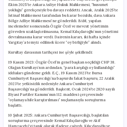
Ekim 2025’te Ankara Asliye Hukuk Mahkemesi, “husumet
yokluğu” gerekçesiyle bu davayı reddetti. Ancak, Aralık 2025’te
İstinaf Mahkemesi tarafından bu karar bozuldu, dava Ankara
Bölge Adliye Mahkemesi’ne gönderildi. BAM, yapılan
incelemeler sonucunda Özgür Özel ve mevcut yönetimin
görevden uzaklaştırılmasına, Kemal Kılıçdaroğlu’nun yönetimi
devralmasına karar verdi. Dairenin kararı, iki hafta içinde
Yargıtay’a temyiz edilmek üzere “oy birliğiyle” alındı.
Kurultay davasının tarihçesi ise şöyle şekillendi:
19 Kasım 2023: Özgür Özel’in genel başkan seçildiği CHP 38.
Olağan Kurultayı’nın ardından, “para karşılığı oy kullanıldığı”
iddiaları gündeme geldi. E.Ç., 19 Kasım 2023’te Bursa
Cumhuriyet Başsavcılığı’na başvurdu fakat başvuru, 22 Aralık
2023’te yetkisizlik nedeniyle Ankara Cumhuriyet
Başsavcılığı’na gönderildi. Başkent, Ocak 2024’te 2820 sayılı
Siyasi Partiler Kanunu’nun 112. maddesi çerçevesinde
“oylamaya hile karıştırılması” suçlamasıyla soruşturma
başlattı.
10 Şubat 2025: Ankara Cumhuriyet Başsavcılığı, başlatılan
soruşturma çerçevesinde Kemal Kılıçdaroğlu ve Akif
Hamzaçebi’yi tanık olarak ifadeye çağırdı. Kılıçdaroğlu ve