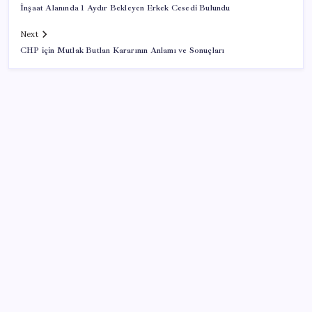
İnşaat Alanında 1 Aydır Bekleyen Erkek Cesedi Bulundu
Next
CHP için Mutlak Butlan Kararının Anlamı ve Sonuçları
SON YAZILAR
AB ambalaj kısıtlaması için düğmeye bastı
Pezeşkiyan: Teslim olmaya zorlanırsak savaşırız,
boyun eğmeyiz
Pixel Telefonlara Yapay Zeka Destekli Saat
Tasarımları Geliyor