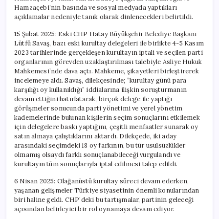
Hamzaçebi’nin basında ve sosyal medyada yaptıkları
açıklamalar nedeniyle tanık olarak dinlenecekleri belirtildi.
15 Şubat 2025: Eski CHP Hatay Büyükşehir Belediye Başkanı
Lütfü Savaş, bazı eski kurultay delegeleri ile birlikte 4-5 Kasım
2023 tarihlerinde gerçekleşen kurultayın iptali ve seçilen parti
organlarının görevden uzaklaştırılması talebiyle Asliye Hukuk
Mahkemesi’nde dava açtı. Mahkeme, şikayetleri birleştirerek
incelemeye aldı. Savaş, dilekçesinde; “kurultay günü para
karşılığı oy kullanıldığı” iddialarına ilişkin soruşturmanın
devam ettiğini hatırlatarak, birçok delege ile yaptığı
görüşmeler sonucunda parti yönetimi ve yerel yönetim
kademelerinde bulunan kişilerin seçim sonuçlarını etkilemek
için delegelere baskı yaptığını, çeşitli menfaatler sunarak oy
satın almaya çalıştıklarını aktardı. Dilekçede, iki aday
arasındaki seçimdeki 18 oy farkının, bu tür usulsüzlükler
olmamış olsaydı farklı sonuçlanabileceği vurgulandı ve
kurultayın tüm sonuçlarıyla iptal edilmesi talep edildi.
6 Nisan 2025: Olağanüstü kurultay süreci devam ederken,
yaşanan gelişmeler Türkiye siyasetinin önemli konularından
biri haline geldi. CHP’deki bu tartışmalar, partinin geleceği
açısından belirleyici bir rol oynamaya devam ediyor.