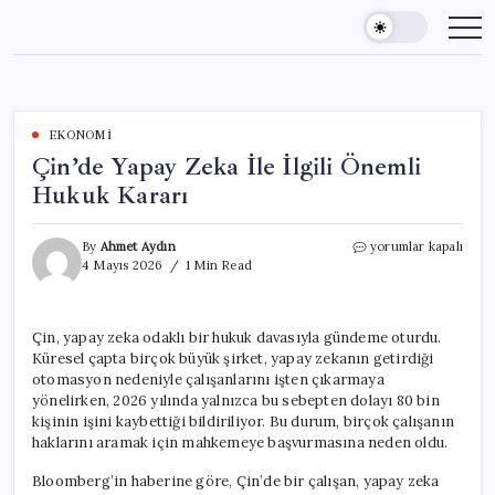
Skip
to
content
EKONOMI
Çin’de Yapay Zeka İle İlgili Önemli
Hukuk Kararı
Çin’de
By
Ahmet Aydın
yorumlar kapalı
Yapay
4 Mayıs 2026
1 Min Read
Zeka
İle
İlgili
Çin, yapay zeka odaklı bir hukuk davasıyla gündeme oturdu.
Önemli
Küresel çapta birçok büyük şirket, yapay zekanın getirdiği
Hukuk
Kararı
otomasyon nedeniyle çalışanlarını işten çıkarmaya
için
yönelirken, 2026 yılında yalnızca bu sebepten dolayı 80 bin
kişinin işini kaybettiği bildiriliyor. Bu durum, birçok çalışanın
haklarını aramak için mahkemeye başvurmasına neden oldu.
Bloomberg’in haberine göre, Çin’de bir çalışan, yapay zeka