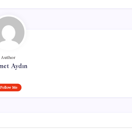
Author
et Aydın
Follow Me