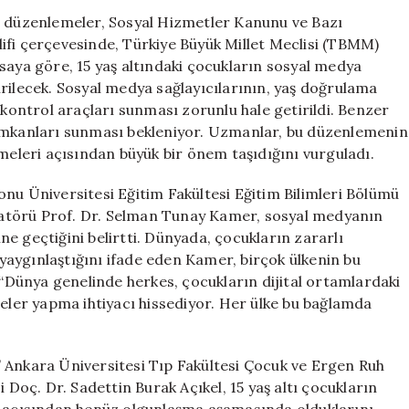
İçin
i düzenlemeler, Sosyal Hizmetler Kanunu ve Bazı
Yeni
ifi çerçevesinde, Türkiye Büyük Millet Meclisi (TBMM)
Düzenlemeler
saya göre, 15 yaş altındaki çocukların sosyal medya
Yürürlüğe
rilecek. Sosyal medya sağlayıcılarının, yaş doğrulama
Girdi:
 kontrol araçları sunması zorunlu hale getirildi. Benzer
Uzman
 imkanları sunması bekleniyor. Uzmanlar, bu düzenlemenin
Görüşleri
ümeleri açısından büyük bir önem taşıdığını vurguladı.
için
nu Üniversitesi Eğitim Fakültesi Eğitim Bilimleri Bölümü
atörü Prof. Dr. Selman Tunay Kamer, sosyal medyanın
e geçtiğini belirtti. Dünyada, çocukların zararlı
aygınlaştığını ifade eden Kamer, birçok ülkenin bu
ti. “Dünya genelinde herkes, çocukların dijital ortamlardaki
er yapma ihtiyacı hissediyor. Her ülke bu bağlamda
 Ankara Üniversitesi Tıp Fakültesi Çocuk ve Ergen Ruh
 Doç. Dr. Sadettin Burak Açıkel, 15 yaş altı çocukların