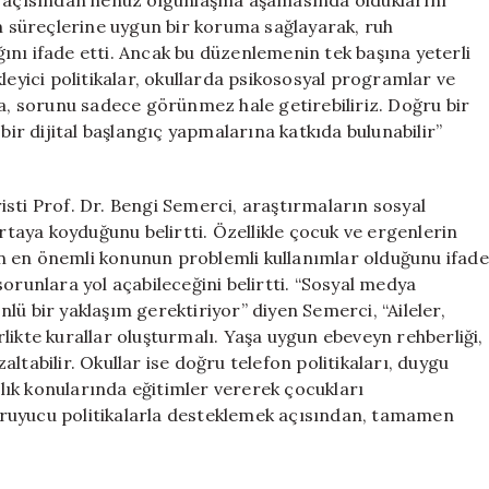
mu açısından henüz olgunlaşma aşamasında olduklarını
im süreçlerine uygun bir koruma sağlayarak, ruh
nı ifade etti. Ancak bu düzenlemenin tek başına yeterli
leyici politikalar, okullarda psikososyal programlar ve
sa, sorunu sadece görünmez hale getirebiliriz. Doğru bir
bir dijital başlangıç yapmalarına katkıda bulunabilir”
tristi Prof. Dr. Bengi Semerci, araştırmaların sosyal
aya koyduğunu belirtti. Özellikle çocuk ve ergenlerin
n en önemli konunun problemli kullanımlar olduğunu ifade
orunlara yol açabileceğini belirtti. “Sosyal medya
lü bir yaklaşım gerektiriyor” diyen Semerci, “Aileler,
likte kurallar oluşturmalı. Yaşa uygun ebeveyn rehberliği,
ltabilir. Okullar ise doğru telefon politikaları, duygu
balık konularında eğitimler vererek çocukları
 koruyucu politikalarla desteklemek açısından, tamamen