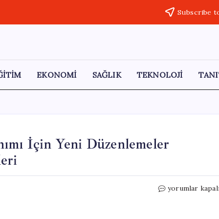
Subscribe t
ĞİTİM
EKONOMİ
SAĞLIK
TEKNOLOJİ
TANI
nımı İçin Yeni Düzenlemeler
eri
Çocukların
yorumlar kapal
Sosyal
Medya
Kullanımı