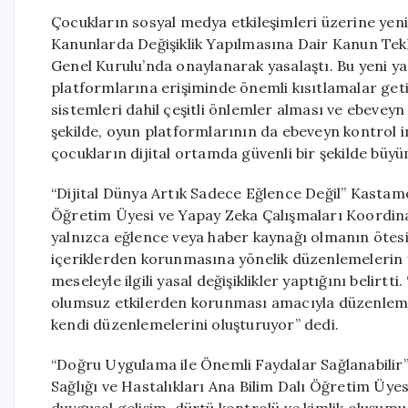
Çocukların sosyal medya etkileşimleri üzerine yen
Kanunlarda Değişiklik Yapılmasına Dair Kanun Tekl
Genel Kurulu’nda onaylanarak yasalaştı. Bu yeni ya
platformlarına erişiminde önemli kısıtlamalar geti
sistemleri dahil çeşitli önlemler alması ve ebeveyn
şekilde, oyun platformlarının da ebeveyn kontrol
çocukların dijital ortamda güvenli bir şekilde büy
“Dijital Dünya Artık Sadece Eğlence Değil” Kastamo
Öğretim Üyesi ve Yapay Zeka Çalışmaları Koordin
yalnızca eğlence veya haber kaynağı olmanın ötesin
içeriklerden korunmasına yönelik düzenlemelerin y
meseleyle ilgili yasal değişiklikler yaptığını belirt
olumsuz etkilerden korunması amacıyla düzenlemel
kendi düzenlemelerini oluşturuyor” dedi.
“Doğru Uygulama ile Önemli Faydalar Sağlanabilir”
Sağlığı ve Hastalıkları Ana Bilim Dalı Öğretim Üyesi