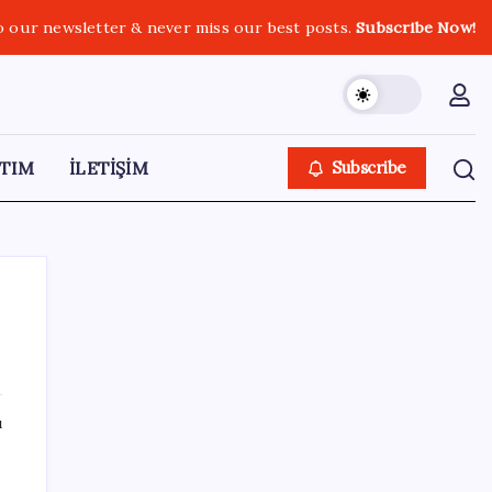
o our newsletter & never miss our best posts.
Subscribe Now!
TIM
İLETİŞİM
Subscribe
SON YAZILAR
ı
AB ambalaj kısıtlaması için düğmeye bastı