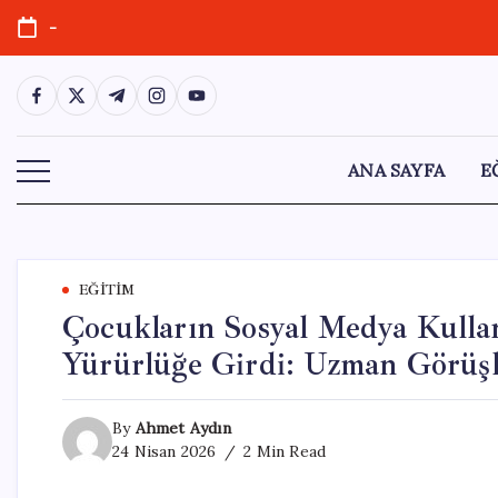
Skip
-
to
content
https://www.facebook.com/
https://twitter.com/
https://t.me/
https://www.instagram.com/
https://youtube.com/
ANA SAYFA
E
EĞITIM
Çocukların Sosyal Medya Kulla
Yürürlüğe Girdi: Uzman Görüşl
By
Ahmet Aydın
24 Nisan 2026
2 Min Read