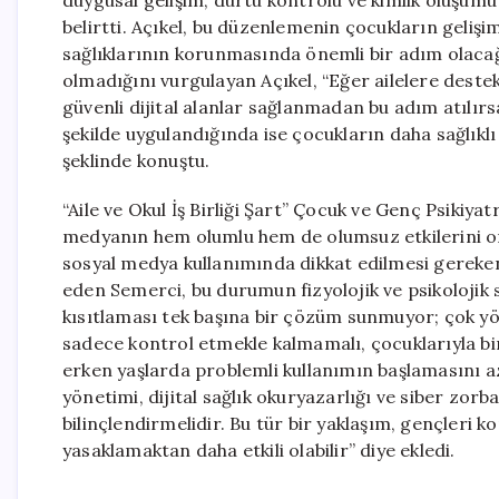
duygusal gelişim, dürtü kontrolü ve kimlik oluşu
belirtti. Açıkel, bu düzenlemenin çocukların geliş
sağlıklarının korunmasında önemli bir adım olacağı
olmadığını vurgulayan Açıkel, “Eğer ailelere destek
güvenli dijital alanlar sağlanmadan bu adım atılır
şekilde uygulandığında ise çocukların daha sağlıklı 
şeklinde konuştu.
“Aile ve Okul İş Birliği Şart” Çocuk ve Genç Psikiya
medyanın hem olumlu hem de olumsuz etkilerini ort
sosyal medya kullanımında dikkat edilmesi gereke
eden Semerci, bu durumun fizyolojik ve psikolojik s
kısıtlaması tek başına bir çözüm sunmuyor; çok yön
sadece kontrol etmekle kalmamalı, çocuklarıyla bir
erken yaşlarda problemli kullanımın başlamasını aza
yönetimi, dijital sağlık okuryazarlığı ve siber zor
bilinçlendirmelidir. Bu tür bir yaklaşım, gençleri
yasaklamaktan daha etkili olabilir” diye ekledi.