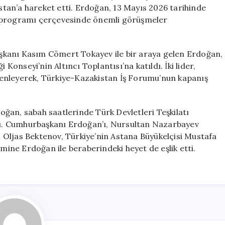
için
tan’a hareket etti. Erdoğan, 13 Mayıs 2026 tarihinde
e programı çerçevesinde önemli görüşmeler
şkanı Kasım Cömert Tokayev ile bir araya gelen Erdoğan,
 Konseyi’nin Altıncı Toplantısı’na katıldı. İki lider,
enleyerek, Türkiye-Kazakistan İş Forumu’nun kapanış
ğan, sabah saatlerinde Türk Devletleri Teşkilatı
ktı. Cumhurbaşkanı Erdoğan’ı, Nursultan Nazarbayev
Oljas Bektenov, Türkiye’nin Astana Büyükelçisi Mustafa
Emine Erdoğan ile beraberindeki heyet de eşlik etti.