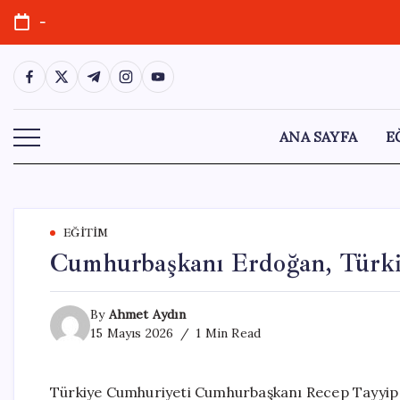
Skip
-
to
content
https://www.facebook.com/
https://twitter.com/
https://t.me/
https://www.instagram.com/
https://youtube.com/
ANA SAYFA
E
EĞITIM
Cumhurbaşkanı Erdoğan, Türkis
By
Ahmet Aydın
15 Mayıs 2026
1 Min Read
Türkiye Cumhuriyeti Cumhurbaşkanı Recep Tayyip E