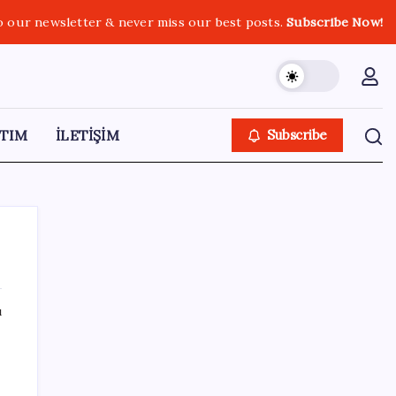
o our newsletter & never miss our best posts.
Subscribe Now!
TIM
İLETİŞİM
Subscribe
ı
SON YAZILAR
AB ambalaj kısıtlaması için düğmeye bastı