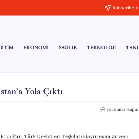
Subscribe t
ĞİTİM
EKONOMİ
SAĞLIK
TEKNOLOJİ
TANI
tan’a Yola Çıktı
Cumhurbaşkanı
yorumlar kapal
Erdoğan,
Türkistan’a
Yola
Çıktı
rdoğan, Türk Devletleri Teşkilatı Gayriresmi Zirvesi