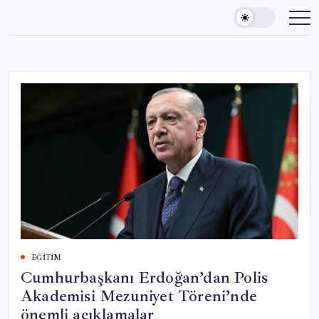
Skip
to
content
EĞITIM
Cumhurbaşkanı Erdoğan’dan Polis
Akademisi Mezuniyet Töreni’nde
önemli açıklamalar