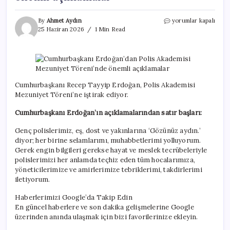
Cumhurbaşkanı
By
Ahmet Aydın
yorumlar kapalı
Erdoğan’dan
25 Haziran 2026
1 Min Read
Polis
Akademisi
Mezuniyet
Töreni’nde
önemli
açıklamalar
Cumhurbaşkanı Recep Tayyip Erdoğan, Polis Akademisi
için
Mezuniyet Töreni’ne iştirak ediyor.
Cumhurbaşkanı Erdoğan’ın açıklamalarından satır başları:
Genç polislerimiz, eş, dost ve yakınlarına ‘Gözünüz aydın.’
diyor; her birine selamlarımı, muhabbetlerimi yolluyorum.
Gerek engin bilgileri gerekse hayat ve meslek tecrübeleriyle
polislerimizi her anlamda teçhiz eden tüm hocalarımıza,
yöneticilerimize ve amirlerimize tebriklerimi, takdirlerimi
iletiyorum.
Haberlerimizi Google’da Takip Edin
En güncel haberlere ve son dakika gelişmelerine Google
üzerinden anında ulaşmak için bizi favorilerinize ekleyin.