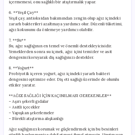
içermemesi, onu sağlıklı bir atıştırmalık yapar.
6. **Yeşil Çay**
Yeşil çay, antioksidan bakımından zengin olup ağız içindeki
zararlı bakterileri azaltmaya yardımcı olur. Düzenli tüketimi,
ağız kokusunu da önlemeye yardımcı olabilir.
7. **Su**
Su, ağız sağlığının en temel ve önemli destekleyicisidir.
Yemeklerden sonra su içmek, ağız içini temizler ve asit
dengesini koruyarak diş sağlığınızı destekler.
8. **Yoğurt**
Probiyotik içeren yoğurt, ağız içindeki yararlı bakteri
dengesini optimize eder. Diş eti sağlığı üzerinde de olumlu
etkiler yaratır.
**AĞIZ SAĞLIĞI İÇİN KAÇINILMASI GEREKENLER**
– Aşırı şekerli gıdalar
– Asitli içecekler
– Yapışkan şekerlemeler
– Sürekli atıştırma alışkanlığı
Ağız sağlığınızı korumak ve güçlendirmek için bu besinleri
günlük beslenmenize dahil etmeyi ihmal etmeyin. Unutmayın,