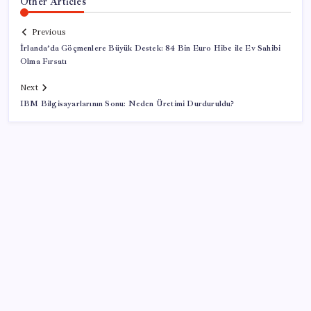
Other Articles
Previous
İrlanda’da Göçmenlere Büyük Destek: 84 Bin Euro Hibe ile Ev Sahibi
Olma Fırsatı
Next
IBM Bilgisayarlarının Sonu: Neden Üretimi Durduruldu?
SON YAZILAR
YENİ Parti Arguvan ilçe örgütü kuruldu, ilk üyeler
Belediye Başkanı Ersoy Eren ve meclis üyeleri oldu