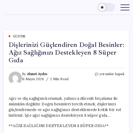
Skip
to
content
EĞITIM
Dişlerinizi Güçlendiren Doğal Besinler:
Ağız Sağlığınızı Destekleyen 8 Süper
Gıda
Dişlerinizi
By
Ahmet Aydın
yorumlar kapalı
Güçlendiren
11 Mayıs 2026
2 Min Read
Doğal
Besinler:
Ağız
Ağız ve diş sağlığını korumak, yalnızca düzenli fırçalama ile
Sağlığınızı
mümkün değildir. Doğru besinleri tercih etmek, dişlerinizi
Destekleyen
8
güçlendirmede ve ağız sağlığınızı desteklemede kritik bir rol
Süper
üstlenir. İşte ağız sağlığınızı destekleyen 8 süper gıda…
Gıda
için
**AĞIZ SAĞLIĞINI DESTEKLEYEN 8 SÜPER GIDA**