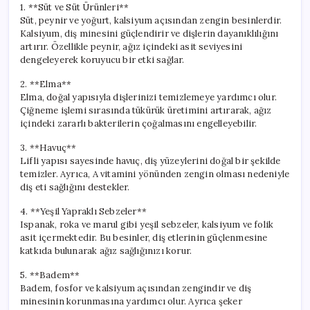
1. **Süt ve Süt Ürünleri**
Süt, peynir ve yoğurt, kalsiyum açısından zengin besinlerdir.
Kalsiyum, diş minesini güçlendirir ve dişlerin dayanıklılığını
artırır. Özellikle peynir, ağız içindeki asit seviyesini
dengeleyerek koruyucu bir etki sağlar.
2. **Elma**
Elma, doğal yapısıyla dişlerinizi temizlemeye yardımcı olur.
Çiğneme işlemi sırasında tükürük üretimini artırarak, ağız
içindeki zararlı bakterilerin çoğalmasını engelleyebilir.
3. **Havuç**
Lifli yapısı sayesinde havuç, diş yüzeylerini doğal bir şekilde
temizler. Ayrıca, A vitamini yönünden zengin olması nedeniyle
diş eti sağlığını destekler.
4. **Yeşil Yapraklı Sebzeler**
Ispanak, roka ve marul gibi yeşil sebzeler, kalsiyum ve folik
asit içermektedir. Bu besinler, diş etlerinin güçlenmesine
katkıda bulunarak ağız sağlığınızı korur.
5. **Badem**
Badem, fosfor ve kalsiyum açısından zengindir ve diş
minesinin korunmasına yardımcı olur. Ayrıca şeker