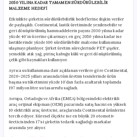
2050 YILINA KADAR TAMAMEN SÜRDÜRÜLEBİLİR
MALZEME HEDEFİ
Etkinlikte şirketin sürdürülebilirlik hedeflerine ilişkin veriler
de paylaşıldı. Continental, lastik üretiminde yenilenebilir ve
geri dönüştürülmüş hammaddelerin payını 2030 yılına kadar
yüzde 40’ın üzerine çıkarmayı; en geç 2050 yılına kadar ise
lastiklerinde yüzde 100 sürdürülebilir malzeme kullanımına
ulaşmayı planlıyor. Şirket üretim süreçlerinde PET şişeler,
yemeklik atık yağ, pirinç kabuğu külü ve geri dönüştürülmüş
çelik gibi kaynakları kullanıyor.
Ayrıca su kullanımına dair açıklanan verilere göre Continental,
2020–2025 yılları arasında tüm üretim tesislerinde ürün
başına su tüketimini yüzde 10’dan fazla azaltarak toplamda
197 milyon litre su tasarrufu sağladı.
Avrupa, Ortadoğu ve Afrika (EMEA) bölgesindeki elektrikli
araç orijinal ekipman (OEM) pazarında satış hacmi en yüksek
10 elektrikli araç üreticisi, araçlarında Continental ürünlerini
tercih ediyor. Küresel ölçekte ise en büyük 20 otomotiv
üreticisinden 17’si şirketin tedarik sağladığı markalar
arasında yer alıyor.