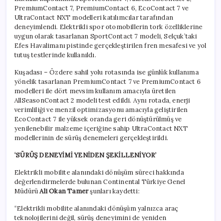
PremiumContact 7, PremiumContact 6, EcoContact 7 ve
UltraContact NXT modelleri katılımcılar tarafından
deneyimlendi. Elektrikli spor otomobillerin tork özelliklerine
uygun olarak tasarlanan SportContact 7 modeli, Selçuk’taki
Efes Havalimanı pistinde gerçekleştirilen fren mesafesi ve yol
tutuş testlerinde kullanıldı.
Kuşadası – Özdere sahil yolu rotasında ise günlük kullanıma
yönelik tasarlanan PremiumContact 7 ve PremiumContact 6
modelleri ile dört mevsim kullanım amacıyla üretilen
AllSeasonContact 2 modeli test edildi. Aynı rotada, enerji
verimliliği ve menzil optimizasyonu amacıyla geliştirilen
EcoContact 7 ile yüksek oranda geri dönüştürülmüş ve
yenilenebilir malzeme içeriğine sahip UltraContact NXT
modellerinin de sürüş denemeleri gerçekleştirildi.
‘SÜRÜŞ DENEYİMİ YENİDEN ŞEKİLLENİYOR’
Elektrikli mobilite alanındaki dönüşüm süreci hakkında
değerlendirmelerde bulunan Continental Türkiye Genel
Müdürü
Ali Okan Tamer
şunları kaydetti:
“Elektrikli mobilite alanındaki dönüşüm yalnızca araç
teknolojilerini değil, sürüş deneyimini de yeniden