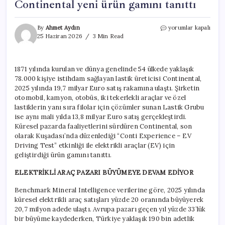
Continental yeni ürün gamını tanıttı
Elektrikli
By
Ahmet Aydın
yorumlar kapalı
araç
25 Haziran 2026
3 Min Read
satışları
artarken
Continental
1871 yılında kurulan ve dünya genelinde 54 ülkede yaklaşık
yeni
78.000 kişiye istihdam sağlayan lastik üreticisi Continental,
ürün
gamını
2025 yılında 19,7 milyar Euro satış rakamına ulaştı. Şirketin
tanıttı
otomobil, kamyon, otobüs, iki tekerlekli araçlar ve özel
için
lastiklerin yanı sıra filolar için çözümler sunan Lastik Grubu
ise aynı mali yılda 13,8 milyar Euro satış gerçekleştirdi.
Küresel pazarda faaliyetlerini sürdüren Continental, son
olarak Kuşadası’nda düzenlediği “Conti Experience – EV
Driving Test” etkinliği ile elektrikli araçlar (EV) için
geliştirdiği ürün gamını tanıttı.
ELEKTRİKLİ ARAÇ PAZARI BÜYÜMEYE DEVAM EDİYOR
Benchmark Mineral Intelligence verilerine göre, 2025 yılında
küresel elektrikli araç satışları yüzde 20 oranında büyüyerek
20,7 milyon adede ulaştı. Avrupa pazarı geçen yıl yüzde 33’lük
bir büyüme kaydederken, Türkiye yaklaşık 190 bin adetlik