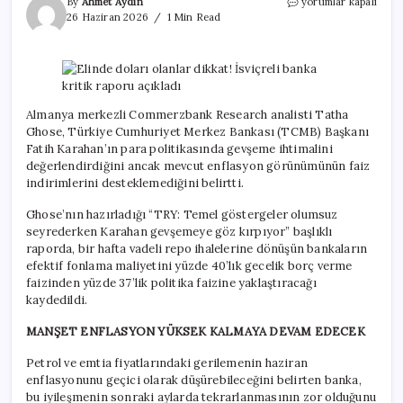
Elinde
By
Ahmet Aydın
yorumlar kapalı
doları
26 Haziran 2026
1 Min Read
olanlar
dikkat!
İsviçreli
banka
kritik
raporu
Almanya merkezli Commerzbank Research analisti Tatha
açıkladı
Ghose, Türkiye Cumhuriyet Merkez Bankası (TCMB) Başkanı
için
Fatih Karahan’ın para politikasında gevşeme ihtimalini
değerlendirdiğini ancak mevcut enflasyon görünümünün faiz
indirimlerini desteklemediğini belirtti.
Ghose’nın hazırladığı “TRY: Temel göstergeler olumsuz
seyrederken Karahan gevşemeye göz kırpıyor” başlıklı
raporda, bir hafta vadeli repo ihalelerine dönüşün bankaların
efektif fonlama maliyetini yüzde 40’lık gecelik borç verme
faizinden yüzde 37’lik politika faizine yaklaştıracağı
kaydedildi.
MANŞET ENFLASYON YÜKSEK KALMAYA DEVAM EDECEK
Petrol ve emtia fiyatlarındaki gerilemenin haziran
enflasyonunu geçici olarak düşürebileceğini belirten banka,
bu iyileşmenin sonraki aylarda tekrarlanmasının zor olduğunu