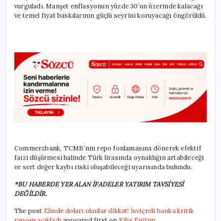
vurguladı. Manşet enflasyonun yüzde 30’un üzerinde kalacağı
ve temel fiyat baskılarının güçlü seyrini koruyacağı öngörüldü.
Commerzbank, TCMB’nin repo fonlamasına dönerek efektif
faizi düşürmesi halinde Türk lirasında oynaklığın artabileceği
ve sert değer kaybı riski oluşabileceği uyarısında bulundu.
*BU HABERDE YER ALAN İFADELER YATIRIM TAVSİYESİ
DEĞİLDİR.
The post
Elinde doları olanlar dikkat! İsviçreli banka kritik
raporu açıkladı
appeared first on
Kilis Egitim
.