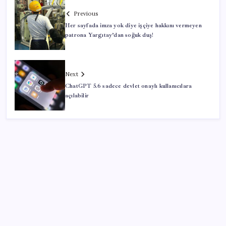
Previous
Her sayfada imza yok diye işçiye hakkını vermeyen
patrona Yargıtay’dan soğuk duş!
Next
ChatGPT 5.6 sadece devlet onaylı kullanıcılara
açılabilir
SON YAZILAR