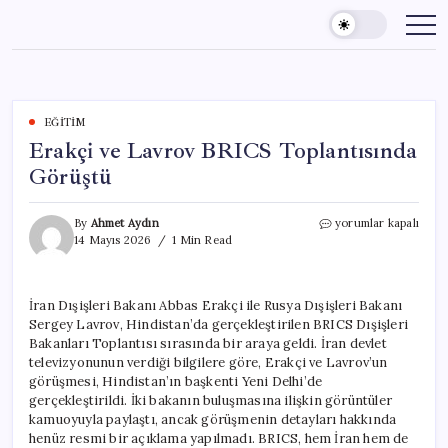
Skip
to
content
EĞITIM
Erakçi ve Lavrov BRICS Toplantısında
Görüştü
Erakçi
By
Ahmet Aydın
yorumlar kapalı
ve
14 Mayıs 2026
1 Min Read
Lavrov
BRICS
Toplantısında
İran Dışişleri Bakanı Abbas Erakçi ile Rusya Dışişleri Bakanı
Görüştü
Sergey Lavrov, Hindistan’da gerçekleştirilen BRICS Dışişleri
için
Bakanları Toplantısı sırasında bir araya geldi. İran devlet
televizyonunun verdiği bilgilere göre, Erakçi ve Lavrov’un
görüşmesi, Hindistan’ın başkenti Yeni Delhi’de
gerçekleştirildi. İki bakanın buluşmasına ilişkin görüntüler
kamuoyuyla paylaştı, ancak görüşmenin detayları hakkında
henüz resmi bir açıklama yapılmadı. BRICS, hem İran hem de