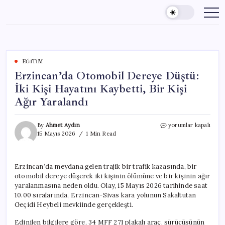
Skip
to
content
EĞITIM
Erzincan’da Otomobil Dereye Düştü:
İki Kişi Hayatını Kaybetti, Bir Kişi
Ağır Yaralandı
Erzincan’da
By
Ahmet Aydın
yorumlar kapalı
Otomobil
15 Mayıs 2026
1 Min Read
Dereye
Düştü:
İki
Erzincan’da meydana gelen trajik bir trafik kazasında, bir
Kişi
otomobil dereye düşerek iki kişinin ölümüne ve bir kişinin ağır
Hayatını
Kaybetti,
yaralanmasına neden oldu. Olay, 15 Mayıs 2026 tarihinde saat
Bir
10.00 sıralarında, Erzincan-Sivas kara yolunun Sakaltutan
Kişi
Geçidi Heybeli mevkiinde gerçekleşti.
Ağır
Yaralandı
Edinilen bilgilere göre, 34 MFF 271 plakalı araç, sürücüsünün