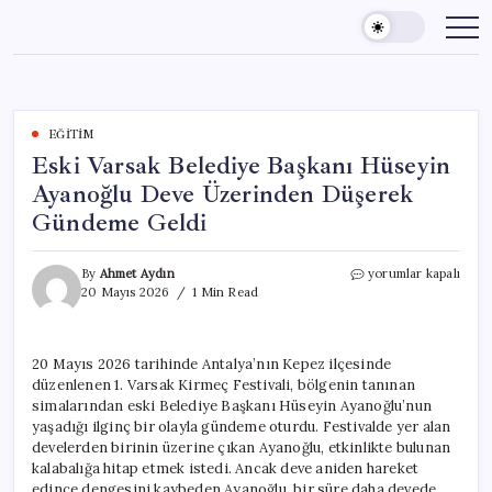
Skip
to
content
EĞITIM
Eski Varsak Belediye Başkanı Hüseyin
Ayanoğlu Deve Üzerinden Düşerek
Gündeme Geldi
Eski
By
Ahmet Aydın
yorumlar kapalı
Varsak
20 Mayıs 2026
1 Min Read
Belediye
Başkanı
Hüseyin
20 Mayıs 2026 tarihinde Antalya’nın Kepez ilçesinde
Ayanoğlu
düzenlenen 1. Varsak Kirmeç Festivali, bölgenin tanınan
Deve
Üzerinden
simalarından eski Belediye Başkanı Hüseyin Ayanoğlu’nun
Düşerek
yaşadığı ilginç bir olayla gündeme oturdu. Festivalde yer alan
Gündeme
develerden birinin üzerine çıkan Ayanoğlu, etkinlikte bulunan
Geldi
kalabalığa hitap etmek istedi. Ancak deve aniden hareket
için
edince dengesini kaybeden Ayanoğlu, bir süre daha devede