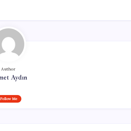
Author
et Aydın
Follow Me