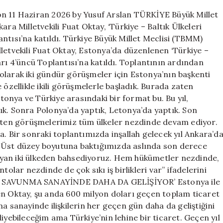
için
on 11 Haziran 2026 by Yusuf Arslan TÜRKİYE Büyük Millet
ra Milletvekili Fuat Oktay, ‘Türkiye – Baltık Ülkeleri
ntısı’na katıldı. Türkiye Büyük Millet Meclisi (TBMM)
letvekili Fuat Oktay, Estonya’da düzenlenen ‘Türkiye –
arı 4’üncü Toplantısı’na katıldı. Toplantının ardından
olarak iki gündür görüşmeler için Estonya’nın başkenti
 özellikle ikili görüşmelerle başladık. Burada zaten
onya ve Türkiye arasındaki bir format bu. Bu yıl,
ık. Sonra Polonya’da yaptık, Letonya’da yaptık. Son
zaten görüşmelerimiz tüm ülkeler nezdinde devam ediyor.
a. Bir sonraki toplantımızda inşallah gelecek yıl Ankara’d
da. Üst düzey boyutuna baktığımızda aslında son derece
lmayan iki ülkeden bahsediyoruz. Hem hükümetler nezdinde,
ar nezdinde de çok sıkı iş birlikleri var” ifadelerini
LE SAVUNMA SANAYİNDE DAHA DA GELİŞİYOR’ Estonya ile
leyen Oktay, şu anda 600 milyon doları geçen toplam ticaret
a sanayinde ilişkilerin her geçen gün daha da geliştiğini
iyebileceğim ama Türkiye’nin lehine bir ticaret. Geçen yıl