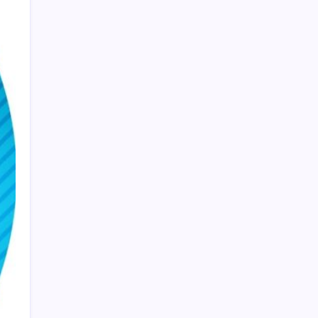
AB ambalaj kısıtlaması için düğmeye bastı
Pezeşkiyan: Teslim olmaya zorlanırsak
savaşırız, boyun eğmeyiz
Pixel Telefonlara Yapay Zeka Destekli Saat
Tasarımları Geliyor
Porsche yöneticisinden Volkswagen’e
maliyetleri hızla düşürme çağrısı
ABD’de kısa vadeli enflasyon beklentisi
geriledi
Mahkemeden Beyaz Saray’daki balo salonu
projesine durdurma kararı
ABD tarım dışı istihdam verisinde negatif
sürpriz
UBS Baş Yatırım Sorumlusu’ndan altın
tahmini: Fiyatlardaki düşüşler alım fırsatı
yaratıyor