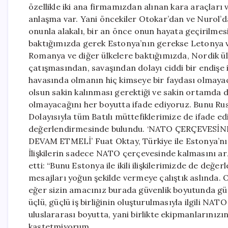
özellikle iki ana firmamızdan alınan kara araçları v
anlaşma var. Yani öncekiler Otokar’dan ve Nurol’d
onunla alakalı, bir an önce onun hayata geçirilme
baktığımızda gerek Estonya’nın gerekse Letonya ve
Romanya ve diğer ülkelere baktığımızda, Nordik ül
çatışmasından, savaşından dolayı ciddi bir endişe i
havasında olmanın hiç kimseye bir faydası olmayaca
olsun sakin kalınması gerektiği ve sakin ortamda
olmayacağını her boyutta ifade ediyoruz. Bunu Rus
Dolayısıyla tüm Batılı müttefiklerimize de ifade ed
değerlendirmesinde bulundu. ‘NATO ÇERÇEVESİ
DEVAM ETMELİ’ Fuat Oktay, Türkiye ile Estonya’nı
İlişkilerin sadece NATO çerçevesinde kalmasını ar
etti: “Bunu Estonya ile ikili ilişkilerimizde de değe
mesajları yoğun şekilde vermeye çalıştık aslında. 
eğer sizin amacınız burada güvenlik boyutunda güçlü
üçlü, güçlü iş birliğinin oluşturulmasıyla ilgili NAT
uluslararası boyutta, yani birlikte ekipmanlarınızın
kastetmiyorum