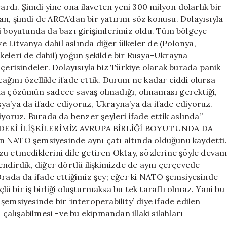
ardı. Şimdi yine ona ilaveten yeni 300 milyon dolarlık bir
an, şimdi de ARCA’dan bir yatırım söz konusu. Dolayısıyla
si boyutunda da bazı girişimlerimiz oldu. Tüm bölgeye
 Litvanya dahil aslında diğer ülkeler de (Polonya,
keleri de dahil) yoğun şekilde bir Rusya-Ukrayna
çerisindeler. Dolayısıyla biz Türkiye olarak burada panik
ğını özellikle ifade ettik. Durum ne kadar ciddi olursa
 da çözümün sadece savaş olmadığı, olmaması gerektiği,
ya’ya da ifade ediyoruz, Ukrayna’ya da ifade ediyoruz.
iyoruz. Burada da benzer şeyleri ifade ettik aslında”
NDEKİ İLİŞKİLERİMİZ AVRUPA BİRLİĞİ BOYUTUNDA DA
n NATO şemsiyesinde aynı çatı altında olduğunu kaydetti.
zu etmediklerini dile getiren Oktay, sözlerine şöyle deva
rlendirdik, diğer dörtlü ilişkimizde de aynı çerçevede
Orada da ifade ettiğimiz şey; eğer ki NATO şemsiyesinde
 bir iş birliği oluşturmaksa bu tek taraflı olmaz. Yani bu
O şemsiyesinde bir ‘interoperability’ diye ifade edilen
 çalışabilmesi -ve bu ekipmandan illaki silahları