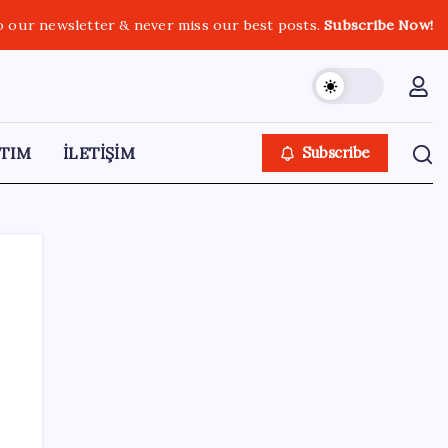
o our newsletter & never miss our best posts.
Subscribe Now!
TIM
İLETİŞİM
Subscribe
SON YAZILAR
Baby boomer’ların sanat mirası 1 trilyon
dolar