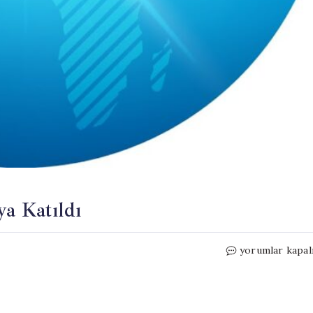
ya Katıldı
Fuat
yorumlar kapal
Oktay
Estonya’da
Toplantıya
Katıldı