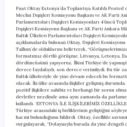
Fuat Oktay Estonya’da Toplantıya Katıldı Posted 
Meclisi Dışişleri Komisyonu Başkanı ve AK Parti Anka
Parlamentoları Dışişleri Komisyonları 4’üncü Topla
Dışişleri Komisyonu Başkanı ve AK Parti Ankara Mil
Baltık Ülkeleri Parlamentoları Dışişleri Komisyonl
açıklamalarda bulunan Oktay, Dışişleri Komisyonu 
Tallinn’de olduklarını belirterek, “Görüşmelerimize
formatımız dörtlü görüşme. Litvanya, Letonya, Est
dördüncüsünü yapıyoruz. İlkini Türkiye’de yapmışt
derece faydalıydı, son derece verimliydi. Bu tür 
Baltık ülkeleriyle de yine devam edecek bu formatt
olacak. İki ülke arasında ilişkiler gelişmiş durum
pozitif ilişkilere sahibiz ve herhangi bir sorun o
devletler nezdinde ama aynı zamanda da parlamentol
kullandı. ‘ESTONYA İLE İLİŞKİLERİMİZ ÖZELLİK
Türkiye arasındaki iş birliklerinin geliştiğini söy
hacmi bulunduğunu bildirdi. Oktay, özellikle savunm
vurgulayarak, “Dolayısıyla burada da yine dengeli d