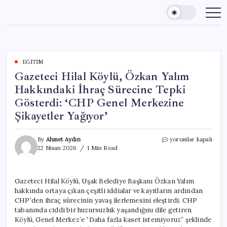
Skip
to
content
EĞITIM
Gazeteci Hilal Köylü, Özkan Yalım
Hakkındaki İhraç Sürecine Tepki
Gösterdi: ‘CHP Genel Merkezine
Şikayetler Yağıyor’
Gazeteci
By
Ahmet Aydın
yorumlar kapalı
Hilal
22 Nisan 2026
1 Min Read
Köylü,
Özkan
Yalım
Gazeteci Hilal Köylü, Uşak Belediye Başkanı Özkan Yalım
Hakkındaki
hakkında ortaya çıkan çeşitli iddialar ve kayıtların ardından
İhraç
Sürecine
CHP’den ihraç sürecinin yavaş ilerlemesini eleştirdi. CHP
Tepki
tabanında ciddi bir huzursuzluk yaşandığını dile getiren
Gösterdi:
Köylü, Genel Merkez’e “Daha fazla kaset istemiyoruz” şeklinde
‘CHP