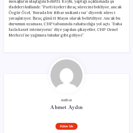
mesajların ulaştığını belirtti. Köylü, yaptığı açıklamada şu
Genel
ifadeleri kullandı: “Parti üyeleri ihraç sürecini bekliyor, ancak
Merkezine
Özgür Özel, ‘Burada bir itibar suikastı var’ diyerek süreci
Şikayetler
yavaşlatıyor. İhraç günü 11 Mayıs olarak belirtiliyor. Ancak bu
Yağıyor’
durumun uzaması, CHP tabanında rahatsızlığa yol açtı. ‘Daha
için
fazla kaset istemiyoruz’ diye yapılan şikayetler, CHP Genel
Merkezi’ne yağmura tutulur gibi geliyor.”
Author
Ahmet Aydın
Follow Me