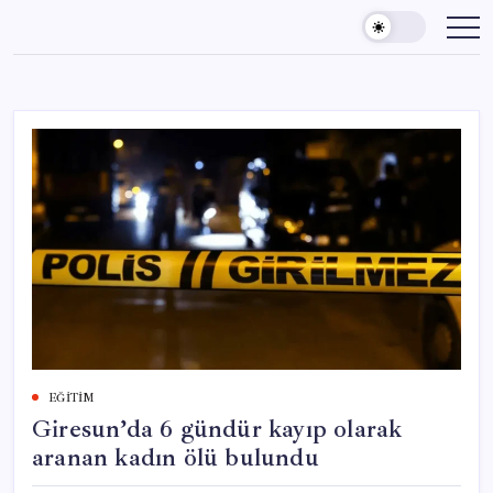
Skip
to
content
EĞITIM
Giresun’da 6 gündür kayıp olarak
aranan kadın ölü bulundu