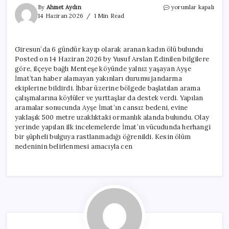
Giresun’da
By
Ahmet Aydın
yorumlar kapalı
6
14 Haziran 2026
1 Min Read
gündür
kayıp
olarak
Giresun’da 6 gündür kayıp olarak aranan kadın ölü bulundu
aranan
Posted on 14 Haziran 2026 by Yusuf Arslan Edinilen bilgilere
kadın
ölü
göre, ilçeye bağlı Menteşe köyünde yalnız yaşayan Ayşe
bulundu
İmat’tan haber alamayan yakınları durumu jandarma
için
ekiplerine bildirdi. İhbar üzerine bölgede başlatılan arama
çalışmalarına köylüler ve yurttaşlar da destek verdi. Yapılan
aramalar sonucunda Ayşe İmat’ın cansız bedeni, evine
yaklaşık 500 metre uzaklıktaki ormanlık alanda bulundu. Olay
yerinde yapılan ilk incelemelerde İmat’ın vücudunda herhangi
bir şüpheli bulguya rastlanmadığı öğrenildi. Kesin ölüm
nedeninin belirlenmesi amacıyla cen