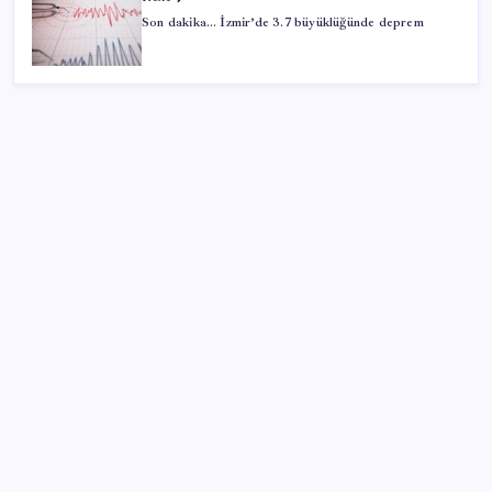
Son dakika… İzmir’de 3.7 büyüklüğünde deprem
SON YAZILAR
AB ambalaj kısıtlaması için düğmeye bastı
Pezeşkiyan: Teslim olmaya zorlanırsak savaşırız,
boyun eğmeyiz
Pixel Telefonlara Yapay Zeka Destekli Saat
Tasarımları Geliyor