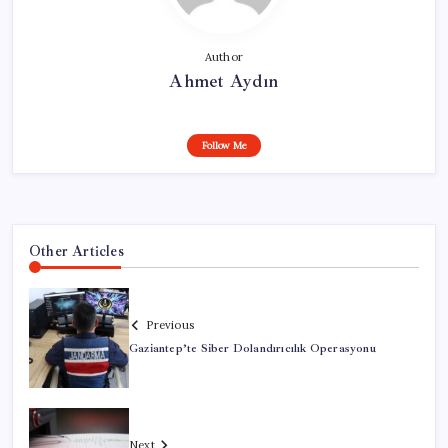
Author
Ahmet Aydın
Follow Me
Other Articles
Previous
Gaziantep’te Siber Dolandırıcılık Operasyonu
Next