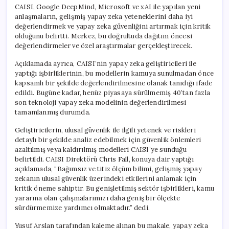
CAISI, Google DeepMind, Microsoft ve xAI ile yapılan yeni
anlaşmaların, gelişmiş yapay zeka yeteneklerini daha iyi
değerlendirmek ve yapay zeka güvenliğini artırmak için kritik
olduğunu belirtti. Merkez, bu doğrultuda dağıtım öncesi
değerlendirmeler ve özel araştırmalar gerçekleştirecek.
Açıklamada ayrıca, CAISI’nin yapay zeka geliştiricileri ile
yaptığı işbirliklerinin, bu modellerin kamuya sunulmadan önce
kapsamlı bir şekilde değerlendirilmesine olanak tanıdığı ifade
edildi. Bugüne kadar, henüz piyasaya sürülmemiş 40’tan fazla
son teknoloji yapay zeka modelinin değerlendirilmesi
tamamlanmış durumda.
Geliştiricilerin, ulusal güvenlik ile ilgili yetenek ve riskleri
detaylı bir şekilde analiz edebilmek için güvenlik önlemleri
azaltılmış veya kaldırılmış modelleri CAISI’ye sunduğu
belirtildi. CAISI Direktörü Chris Fall, konuya dair yaptığı
açıklamada, “Bağımsız ve titiz ölçüm bilimi, gelişmiş yapay
zekanın ulusal güvenlik üzerindeki etkilerini anlamak için
kritik öneme sahiptir. Bu genişletilmiş sektör işbirlikleri, kamu
yararına olan çalışmalarımızı daha geniş bir ölçekte
sürdürmemize yardımcı olmaktadır.” dedi.
Yusuf Arslan tarafından kaleme alınan bu makale, yapay zeka