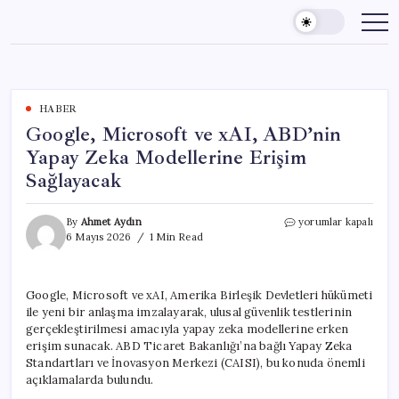
Skip
to
content
HABER
Google, Microsoft ve xAI, ABD’nin
Yapay Zeka Modellerine Erişim
Sağlayacak
Google,
By
Ahmet Aydın
yorumlar kapalı
Microsoft
6 Mayıs 2026
1 Min Read
ve
xAI,
ABD’nin
Google, Microsoft ve xAI, Amerika Birleşik Devletleri hükümeti
Yapay
ile yeni bir anlaşma imzalayarak, ulusal güvenlik testlerinin
Zeka
Modellerine
gerçekleştirilmesi amacıyla yapay zeka modellerine erken
Erişim
erişim sunacak. ABD Ticaret Bakanlığı’na bağlı Yapay Zeka
Sağlayacak
Standartları ve İnovasyon Merkezi (CAISI), bu konuda önemli
için
açıklamalarda bulundu.