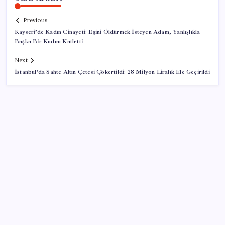
Previous
Kayseri’de Kadın Cinayeti: Eşini Öldürmek İsteyen Adam, Yanlışlıkla
Başka Bir Kadını Katletti
Next
İstanbul’da Sahte Altın Çetesi Çökertildi: 28 Milyon Liralık Ele Geçirildi
SON YAZILAR
YENİ Parti Arguvan ilçe örgütü kuruldu, ilk üyeler
Belediye Başkanı Ersoy Eren ve meclis üyeleri oldu