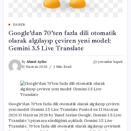
HABER
Google’dan 70’ten fazla dili otomatik
olarak algılayıp çeviren yeni model:
Gemini 3.5 Live Translate
Google’dan
By
Ahmet Aydın
yorumlar kapalı
70’ten
13 Haziran 2026
2 Min Read
fazla
dili
otomatik
olarak
algılayıp
çeviren
yeni
Google'dan 70'ten fazla dili otomatik olarak algılayıp çeviren
model:
yeni model: Gemini 3.5 Live Translate Posted on 13 Haziran
Gemini
2026 13 Haziran 2026 by Yusuf Arslan Google, Gemini 3.5 Live
3.5
Translate ‘i piyasaya sürdüğünü açıkladı. Gemini 3.5 Live
Live
Translate, 70’ten fazla dili otomatik olarak algılayıp çevirmek
Translate
için