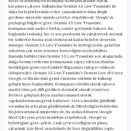
üzere ayarlanmış bir konuşma-konuşma modeli olarak
karşımıza çıkıyor. Kullanıcılar Gemini 3.5 Live Translate ile
daha fazla platformda ve her zamankinden daha düşük
gecikme süresiyle anında çeviriye erişebilecek. Google’ın
paylaştığı bilgilere göre; Gemini 3.5 Live Translate,
konuşmacının sadece birkaç saniye gerisinde kalıyor. Bu
bağlamda tonlama, hız ve ses perdesini de eşleştirerek normal
bir sohbetin hızına ayak uyduracak kadar hızlı bir deneyim
sunuypr. Gemini 3.5 Live Translate’in ürettiği sesin, genel bir
robottan çok sizin sesinize benzediğini söyleyebiliriz.
Bununla birlikte tüm Gemini 3.5 Live Translate ses akışlarında
dalga formu verilerine konuşmanın yapay zeka tarafından
üretildiğini gösteren SynthID filigranları entegre edilecek.
Geliştiriciler, Gemini 3.5 Live Translate’i Gemini Live API veya
Google AI Studio’daki genel önizleme sürümü ile kullanıp
geliştirmeye başlayabilir. Konuşmayı sürekli olarak işleyen
model, tüm çok dilli girdileri otomatik olarak yönetiyor.
Böylece geliştiricilerin ayarları manuel olarak
yapılandırmasına gerek kalmıyor. Ayrıca modelin gürültülü
ortamlarda arka plan gürültüsünü de filtrelediğini belirtelim.
Seçkin kurumsal müşteriler de, bu aydan itibaren Google
Meet’teki yeni çeviri modeline erişebilecek. Google’ın
belirttiğine göre; şirket, canlı çeviri özelliğini ön plana
çıkarmak için Meet arayüzünde de bazı değişiklikler yaptı.