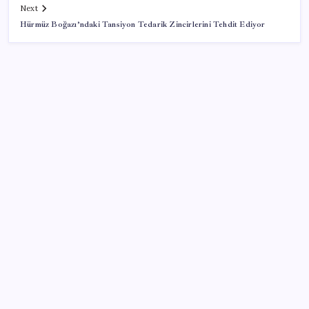
Next
Hürmüz Boğazı’ndaki Tansiyon Tedarik Zincirlerini Tehdit Ediyor
SON YAZILAR
AB ambalaj kısıtlaması için düğmeye bastı
Pezeşkiyan: Teslim olmaya zorlanırsak savaşırız,
boyun eğmeyiz
Pixel Telefonlara Yapay Zeka Destekli Saat
Tasarımları Geliyor
Porsche yöneticisinden Volkswagen’e maliyetleri