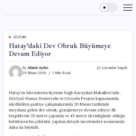
Skip
to
content
EĞITIM
Hatay’daki Dev Obruk Büyümeye
Devam Ediyor
Hatay’daki
By
Ahmet Aydın
yorumlar kapalı
Dev
29 Nisan 2026
1 Min Read
Obruk
Büyümeye
Devam
Hatay’ın İskenderun ilçesine bağlı Karayılan Mahallesi’nde,
Ediyor
Dörtyol-Hassa Demiryolu ve Otoyolu Projesi kapsamında
için
sürdürülen şantiye çalışmalarında 20 Nisan tarihinde
meydana gelen dev obruk, genişlemeye devam ediyor. İlk
tespitlerde 35 metre çapında ve 45 metre derinliğinde olduğu
belirlenen bu çöküntü, yapılan detaylı incelemeler sonucunda
daha da büyüdü.