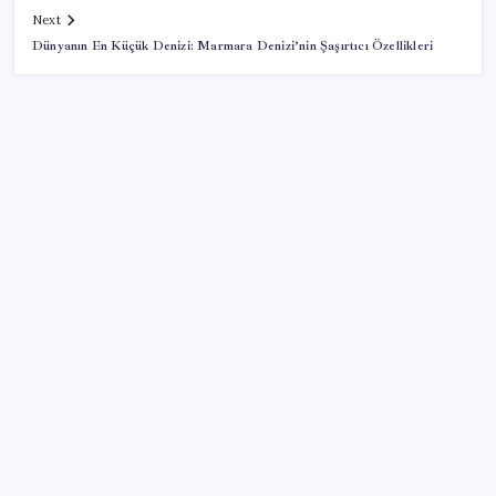
Next
Dünyanın En Küçük Denizi: Marmara Denizi’nin Şaşırtıcı Özellikleri
SON YAZILAR
AB ambalaj kısıtlaması için düğmeye bastı
Pezeşkiyan: Teslim olmaya zorlanırsak savaşırız,
boyun eğmeyiz
Pixel Telefonlara Yapay Zeka Destekli Saat
Tasarımları Geliyor
Porsche yöneticisinden Volkswagen’e maliyetleri