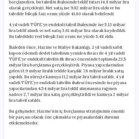
borçlanırken, bu tahvilin ihalesinde teklif tutarı 14,8 milyar lira
olarak gerçekleşti. Net satış ise 9,82 milyar lira oldu ve bu
tahvilde bileşik faiz oranı yüzde 41,80 olarak belirlendi.
4 yıl vadeli TÜFE’ye endeksli tahvil ihalesinde ise 5,13 milyar
lira teklif alındı ve net satış 3,61 milyar lira olarak kaydedildi.
Bu tahvildeki reel bileşik faiz oranı ise yüzde 5,48 oldu.
İhaleden önce, Hazine ve Maliye Bakanlığı, 2 yıl vadeli sabit
kupon ödemeli devlet tahvilinin yeniden ihracı ile 4 yıl vadeli
TÜFE’ye endeksli tahvilin ilk ihracı öncesinde toplamda 23,5
milyar lira borçlanma gerçekleştirdi. Piyasa yapıcılarından
gelen 13,9 milyar liralık teklife karşılık 7,6 milyar liralık satış
yapıldı. Bu süreçte kamuya 11,2 milyar lira tahvil satıldı. 4 yıl
vadeli TÜFE’ye endeksli tahvilin ihalesi öncesinde ise piyasa
yapıcılarından 4,54 milyar lira teklif alınmasına rağmen
sadece 2,7 milyar lira satış gerçekleştirildi ve kamuya 2 milyar
lira tahvil satıldı.
Bu gelişmeler, Hazine’nin iç borçlanma stratejisinin önemli
bir parçası olarak öne çıkmakta ve piyasalardaki durumu
etkilemektedir.