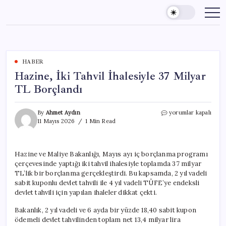
Skip
to
content
HABER
Hazine, İki Tahvil İhalesiyle 37 Milyar
TL Borçlandı
Hazine,
By
Ahmet Aydın
yorumlar kapalı
İki
11 Mayıs 2026
1 Min Read
Tahvil
İhalesiyle
37
Hazine ve Maliye Bakanlığı, Mayıs ayı iç borçlanma programı
Milyar
çerçevesinde yaptığı iki tahvil ihalesiyle toplamda 37 milyar
TL
Borçlandı
TL’lik bir borçlanma gerçekleştirdi. Bu kapsamda, 2 yıl vadeli
için
sabit kuponlu devlet tahvili ile 4 yıl vadeli TÜFE’ye endeksli
devlet tahvili için yapılan ihaleler dikkat çekti.
Bakanlık, 2 yıl vadeli ve 6 ayda bir yüzde 18,40 sabit kupon
ödemeli devlet tahvilinden toplam net 13,4 milyar lira