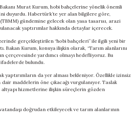
Düzenlemeler
m Bakanı Murat Kurum, hobi bahçelerine yönelik önemli
Yolda
i duyurdu. Habertürk’te yer alan bilgilere göre,
için
 (TBMM) gündemine gelecek olan yasa tasarısı, arazi
uygulanacak yaptırımlar hakkında detaylar içerecek.
inde gerçekleştirilen “hobi bahçeleri” ile ilgili yeni bir
. Bakan Kurum, konuya ilişkin olarak, “Tarım alanlarını
nun çerçevesinde yardımcı olmayı hedefliyoruz. Bu
 ifadelerde bulundu.
ak yaptırımların da yer alması bekleniyor. Özellikle izinsiz
na dair maddelerin öne çıkacağı vurgulanıyor. Taslak
r altyapı hizmetlerine ilişkin süreçlerin gözden
 vatandaşı doğrudan etkileyecek ve tarım alanlarının