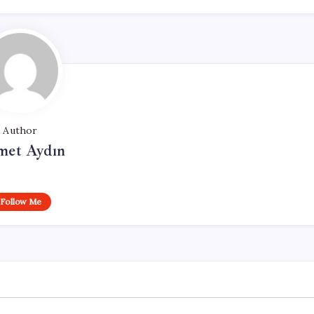
Author
et Aydın
Follow Me