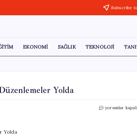
Subscribe t
ĞİTİM
EKONOMİ
SAĞLIK
TEKNOLOJİ
TANI
 Düzenlemeler Yolda
Hobi
yorumlar kapal
Bahçeleri
İçin
Yeni
Yasal