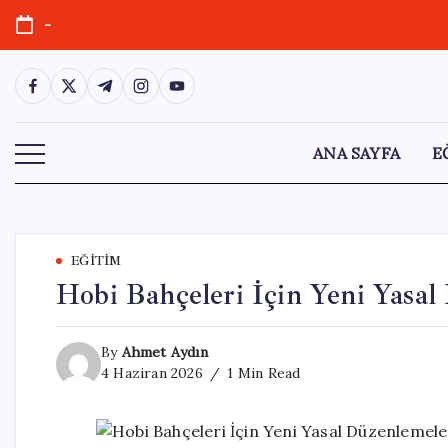
Skip
-
to
content
https://www.facebook.com/
https://twitter.com/
https://t.me/
https://www.instagram.com/
https://youtube.com/
ANA SAYFA
E
EĞITIM
Hobi Bahçeleri İçin Yeni Yasal
By
Ahmet Aydın
4 Haziran 2026
1 Min Read