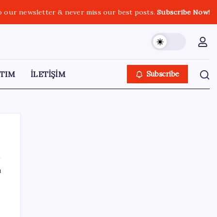
o our newsletter & never miss our best posts.
Subscribe Now!
TIM
İLETİŞİM
Subscribe
ı
SON YAZILAR
YENİ Parti Arguvan ilçe örgütü kuruldu, ilk
üyeler Belediye Başkanı Ersoy Eren ve