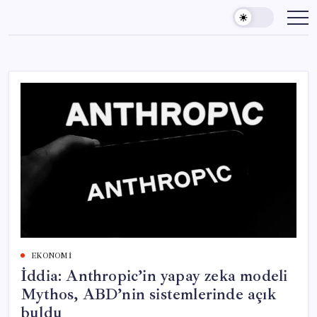
Skip
to
content
EKONOMI
İddia: Anthropic’in yapay zeka modeli
Mythos, ABD’nin sistemlerinde açık
buldu