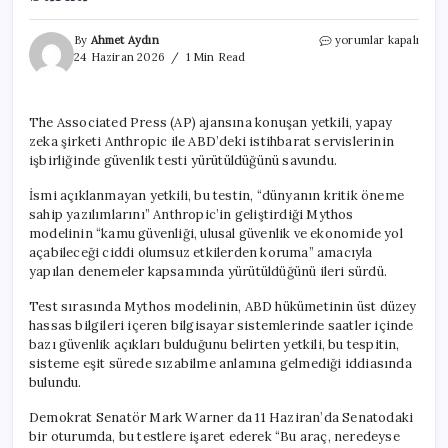
İddia:
By
Ahmet Aydın
yorumlar kapalı
Anthropic’in
24 Haziran 2026
1 Min Read
yapay
zeka
modeli
The Associated Press (AP) ajansına konuşan yetkili, yapay
Mythos,
zeka şirketi Anthropic ile ABD’deki istihbarat servislerinin
ABD’nin
sistemlerinde
işbirliğinde güvenlik testi yürütüldüğünü savundu.
açık
buldu
İsmi açıklanmayan yetkili, bu testin, “dünyanın kritik öneme
için
sahip yazılımlarını” Anthropic’in geliştirdiği Mythos
modelinin “kamu güvenliği, ulusal güvenlik ve ekonomide yol
açabileceği ciddi olumsuz etkilerden koruma” amacıyla
yapılan denemeler kapsamında yürütüldüğünü ileri sürdü.
Test sırasında Mythos modelinin, ABD hükümetinin üst düzey
hassas bilgileri içeren bilgisayar sistemlerinde saatler içinde
bazı güvenlik açıkları bulduğunu belirten yetkili, bu tespitin,
sisteme eşit sürede sızabilme anlamına gelmediği iddiasında
bulundu.
Demokrat Senatör Mark Warner da 11 Haziran’da Senatodaki
bir oturumda, bu testlere işaret ederek “Bu araç, neredeyse