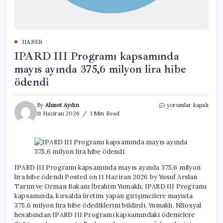
HABER
IPARD III Programı kapsamında
mayıs ayında 375,6 milyon lira hibe
ödendi
IPARD
By
Ahmet Aydın
yorumlar kapalı
III
11 Haziran 2026
1 Min Read
Programı
kapsamında
mayıs
ayında
375,6
milyon
IPARD III Programı kapsamında mayıs ayında 375,6 milyon
lira
lira hibe ödendi Posted on 11 Haziran 2026 by Yusuf Arslan
hibe
Tarım ve Orman Bakanı İbrahim Yumaklı, IPARD III Programı
ödendi
kapsamında, kırsalda üretim yapan girişimcilere mayısta
için
375,6 milyon lira hibe ödediklerini bildirdi. Yumaklı, NSosyal
hesabından IPARD III Programı kapsamındaki ödemelere