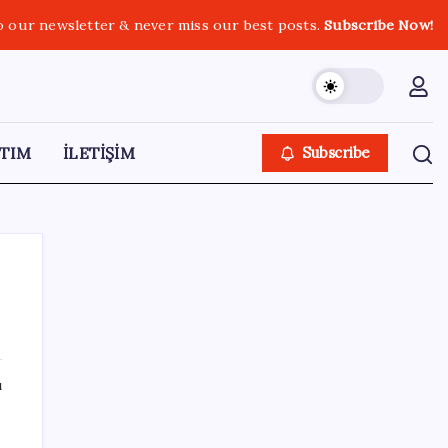
o our newsletter & never miss our best posts.
Subscribe Now!
TIM
İLETİŞİM
Subscribe
SON YAZILAR
ı
YENİ Parti Arguvan ilçe örgütü kuruldu, ilk
üyeler Belediye Başkanı Ersoy Eren ve