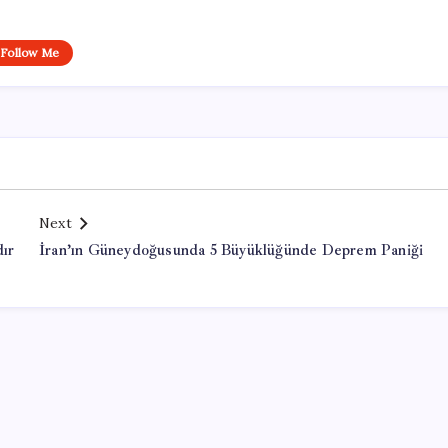
Follow Me
Next
dır
İran’ın Güneydoğusunda 5 Büyüklüğünde Deprem Paniği