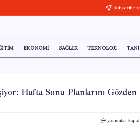
Subscribe t
ĞİTİM
EKONOMİ
SAĞLIK
TEKNOLOJİ
TANI
iyor: Hafta Sonu Planlarını Gözden
İstanbul’da
yorumlar kapal
Hava
Durumu
Değişiyor: