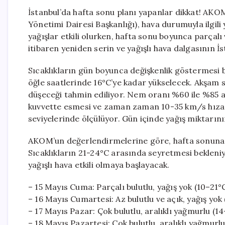
İstanbul’da hafta sonu planı yapanlar dikkat! AKOM 
Yönetimi Dairesi Başkanlığı), hava durumuyla ilgili 
yağışlar etkili olurken, hafta sonu boyunca parçal
itibaren yeniden serin ve yağışlı hava dalgasının İst
Sıcaklıkların gün boyunca değişkenlik göstermesi b
öğle saatlerinde 16°C’ye kadar yükselecek. Akşam sa
düşeceği tahmin ediliyor. Nem oranı %60 ile %85 
kuvvette esmesi ve zaman zaman 10-35 km/s hıza ul
seviyelerinde ölçülüyor. Gün içinde yağış miktarın
AKOM’un değerlendirmelerine göre, hafta sonuna ka
Sıcaklıkların 21-24°C arasında seyretmesi bekleniyo
yağışlı hava etkili olmaya başlayacak.
– 15 Mayıs Cuma: Parçalı bulutlu, yağış yok (10–21°
– 16 Mayıs Cumartesi: Az bulutlu ve açık, yağış yok
– 17 Mayıs Pazar: Çok bulutlu, aralıklı yağmurlu (1
– 18 Mayıs Pazartesi: Çok bulutlu, aralıklı yağmurl