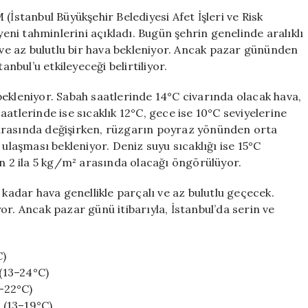
Hafta
(İstanbul Büyükşehir Belediyesi Afet İşleri ve Risk
Sonu
yeni tahminlerini açıkladı. Bugün şehrin genelinde aralıklı
Planlarını
ı ve az bulutlu bir hava bekleniyor. Ancak pazar gününden
Gözden
anbul’u etkileyeceği belirtiliyor.
Geçirin
için
ekleniyor. Sabah saatlerinde 14°C civarında olacak hava,
atlerinde ise sıcaklık 12°C, gece ise 10°C seviyelerine
arasında değişirken, rüzgarın poyraz yönünden orta
aşması bekleniyor. Deniz suyu sıcaklığı ise 15°C
ın 2 ila 5 kg/m² arasında olacağı öngörülüyor.
dar hava genellikle parçalı ve az bulutlu geçecek.
r. Ancak pazar günü itibarıyla, İstanbul’da serin ve
C)
 (13–24°C)
4–22°C)
u (13–19°C)