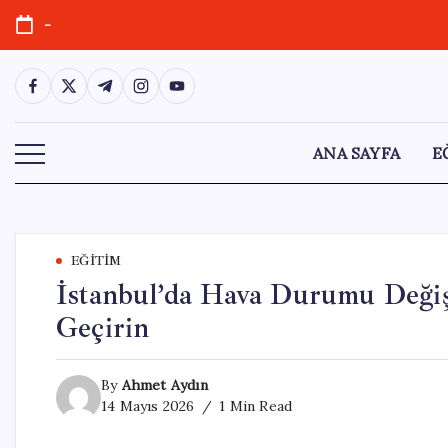
Skip
-
to
content
https://www.facebook.com/
https://twitter.com/
https://t.me/
https://www.instagram.com/
https://youtube.com/
ANA SAYFA
E
EĞITIM
İstanbul’da Hava Durumu Değiş
Geçirin
By
Ahmet Aydın
14 Mayıs 2026
1 Min Read