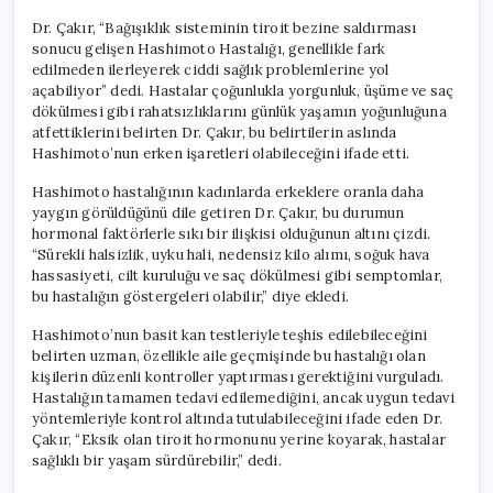
Dr. Çakır, “Bağışıklık sisteminin tiroit bezine saldırması
sonucu gelişen Hashimoto Hastalığı, genellikle fark
edilmeden ilerleyerek ciddi sağlık problemlerine yol
açabiliyor” dedi. Hastalar çoğunlukla yorgunluk, üşüme ve saç
dökülmesi gibi rahatsızlıklarını günlük yaşamın yoğunluğuna
atfettiklerini belirten Dr. Çakır, bu belirtilerin aslında
Hashimoto’nun erken işaretleri olabileceğini ifade etti.
Hashimoto hastalığının kadınlarda erkeklere oranla daha
yaygın görüldüğünü dile getiren Dr. Çakır, bu durumun
hormonal faktörlerle sıkı bir ilişkisi olduğunun altını çizdi.
“Sürekli halsizlik, uyku hali, nedensiz kilo alımı, soğuk hava
hassasiyeti, cilt kuruluğu ve saç dökülmesi gibi semptomlar,
bu hastalığın göstergeleri olabilir,” diye ekledi.
Hashimoto’nun basit kan testleriyle teşhis edilebileceğini
belirten uzman, özellikle aile geçmişinde bu hastalığı olan
kişilerin düzenli kontroller yaptırması gerektiğini vurguladı.
Hastalığın tamamen tedavi edilemediğini, ancak uygun tedavi
yöntemleriyle kontrol altında tutulabileceğini ifade eden Dr.
Çakır, “Eksik olan tiroit hormonunu yerine koyarak, hastalar
sağlıklı bir yaşam sürdürebilir,” dedi.