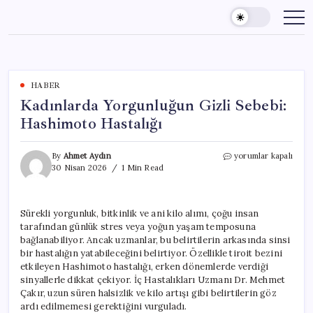
Skip
to
content
HABER
Kadınlarda Yorgunluğun Gizli Sebebi:
Hashimoto Hastalığı
Kadınlarda
By
Ahmet Aydın
yorumlar kapalı
Yorgunluğun
30 Nisan 2026
1 Min Read
Gizli
Sebebi:
Hashimoto
Sürekli yorgunluk, bitkinlik ve ani kilo alımı, çoğu insan
Hastalığı
tarafından günlük stres veya yoğun yaşam temposuna
için
bağlanabiliyor. Ancak uzmanlar, bu belirtilerin arkasında sinsi
bir hastalığın yatabileceğini belirtiyor. Özellikle tiroit bezini
etkileyen Hashimoto hastalığı, erken dönemlerde verdiği
sinyallerle dikkat çekiyor. İç Hastalıkları Uzmanı Dr. Mehmet
Çakır, uzun süren halsizlik ve kilo artışı gibi belirtilerin göz
ardı edilmemesi gerektiğini vurguladı.