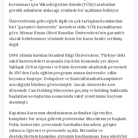
korunması için Yükseköğretim Kurulu (YÖK) tarafından
gerekli adımların atılacağı yönünde bir açıklama bekliyor.
Üniversitenin geleceğiyle ilgili en çok tartışılan konulardan
biri “garantör üniversite” meselesi oldu. YÖK kaynaklarına
göre, Mimar Sinan Güzel Sanatlar Üniversitesi’nin garantör
olarak belirlenmesi yönünde kesin bir karar henüz verilmiş
değil.
1996 yılında kurulan İstanbul Bilgi Üniversitesi, Türkiye’deki
vakıf üniversiteleri arasında öncü bir konumda yer alıyor.
Yaklaşık 20 bin öğrenci ve binin üzerinde akademik personeli
ile 150’den fazla eğitim programı sunan üniversite, yıllar
boyunca Kuştepe, Dolapdere ve Santralİstanbul kampüsleri
aracılığıyla büyüme göstermiştir. Ancak, üniversite son
dönemde Can Holding bünyesine geçmiş ve holding hakkında
başlatılan soruşturma sonucunda vakıf yönetimine kayyum
atanmıştı.
Kapatma kararının duyulmasının ardından öğrenciler,
kampüste bir araya gelerek protestolar düzenlemeye başladı.
Polis, üniversite çevresinde barikatlar kurarken, girişler
yalnızca öğrenci ve personele açıldı. Mezunlar ve
destekçilerinin kampüse girişinin kısıtlanması, kısa süreli bir