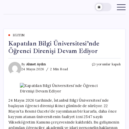
Skip
to
content
EĞITIM
Kapatılan Bilgi Üniversitesi’nde
Öğrenci Direnişi Devam Ediyor
Kapatılan
By
Ahmet Aydın
yorumlar kapalı
Bilgi
24 Mayıs 2026
2 Min Read
Üniversitesi’nde
Öğrenci
Direnişi
Devam
Ediyor
için
24 Mayıs 2026 tarihinde, İstanbul Bilgi Üniversitesi’nde
başlayan öğrenci direnişi ikinci gününde de sürüyor. 22
Mayıs’ta Resmi Gazete’de yayımlanan bir kararla, daha önce
kayyum atanan üniversitenin faaliyet izni 2547 sayılı
Yükseköğretim Kanunu çerçevesinde kaldırıldı. Bu gelişmenin
ardından öğrenciler, akademik ve idari personelin haklarının