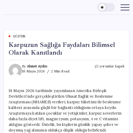
Skip
to
content
EĞITIM
Karpuzun Sağlığa Faydaları Bilimsel
Olarak Kanıtlandı
Karpuzun
By
Ahmet Aydın
yorumlar kapalı
Sağlığa
18 Mayıs 2026
2 Min Read
Faydaları
Bilimsel
Olarak
18 Mayıs 2026 tarihinde yayımlanan Amerika Birleşik
Kanıtlandı
Devletleri’nde gerçekleştirilen Ulusal Sağlık ve Beslenme
için
Araştırması (NHANES) verileri, karpuz tüketimi ile beslenme
kalitesi arasında güçlü bir bağlantı olduğunu ortaya koydu.
Araştırmaya katılan çocuklar ve yetişkinler, karpuz severlerin
daha fazla diyet lifi, magnezyum, potasyum, A ve C vitamini
aldığını gösterdi. Üstelik, bu kişilerin günlük yapay şeker ve
doymuş yağ alımının oldukça düşük olduğu belirlendi.