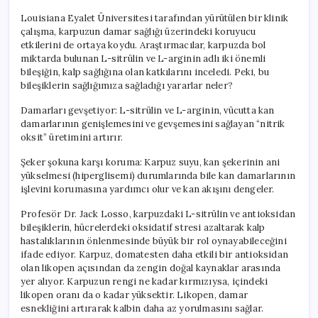
Louisiana Eyalet Üniversitesi tarafından yürütülen bir klinik
çalışma, karpuzun damar sağlığı üzerindeki koruyucu
etkilerini de ortaya koydu. Araştırmacılar, karpuzda bol
miktarda bulunan L-sitrülin ve L-arginin adlı iki önemli
bileşiğin, kalp sağlığına olan katkılarını inceledi. Peki, bu
bileşiklerin sağlığımıza sağladığı yararlar neler?
Damarları gevşetiyor: L-sitrülin ve L-arginin, vücutta kan
damarlarının genişlemesini ve gevşemesini sağlayan “nitrik
oksit” üretimini artırır.
Şeker şokuna karşı koruma: Karpuz suyu, kan şekerinin ani
yükselmesi (hiperglisemi) durumlarında bile kan damarlarının
işlevini korumasına yardımcı olur ve kan akışını dengeler.
Profesör Dr. Jack Losso, karpuzdaki L-sitrülin ve antioksidan
bileşiklerin, hücrelerdeki oksidatif stresi azaltarak kalp
hastalıklarının önlenmesinde büyük bir rol oynayabileceğini
ifade ediyor. Karpuz, domatesten daha etkili bir antioksidan
olan likopen açısından da zengin doğal kaynaklar arasında
yer alıyor. Karpuzun rengi ne kadar kırmızıysa, içindeki
likopen oranı da o kadar yüksektir. Likopen, damar
esnekliğini artırarak kalbin daha az yorulmasını sağlar.