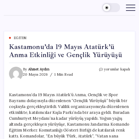
Skip
to
content
EĞITIM
Kastamonu’da 19 Mayıs Atatürk’ü
Anma Etkinliği ve Gençlik Yürüyüşü
Kastamonu’da
By
Ahmet Aydın
yorumlar kapalı
19
20 Mayıs 2026
1 Min Read
Mayıs
Atatürk’ü
Anma
Kastamonu’da 19 Mayıs Atatürk’ü Anma, Gençlik ve Spor
Etkinliği
Bayramı dolayısıyla düzenlenen “Gençlik Yürüyüşü” büyük bir
ve
Gençlik
coşkuyla gerçekleştirildi. Valilik organizasyonuyla düzenlenen
Yürüyüşü
etkinlikte, katılımcılar Kışla Parkı’nda bir araya geldi. Buradan
için
Cumhuriyet Meydanı’na kadar yürüyüş yapıldı. Yoğun yağış
altında gerçekleşen yürüyüşe, Kastamonu Jandarma Komando
Eğitim Merkez Komutanlığı Gösteri Birliği de katılarak renk
kattı. Komandolar, “En büyük Türk, Atatürk”, “Vatan sana