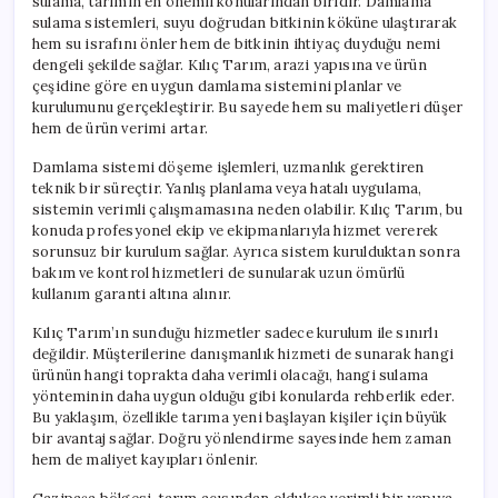
sulama, tarımın en önemli konularından biridir. Damlama
sulama sistemleri, suyu doğrudan bitkinin köküne ulaştırarak
hem su israfını önler hem de bitkinin ihtiyaç duyduğu nemi
dengeli şekilde sağlar. Kılıç Tarım, arazi yapısına ve ürün
çeşidine göre en uygun damlama sistemini planlar ve
kurulumunu gerçekleştirir. Bu sayede hem su maliyetleri düşer
hem de ürün verimi artar.
Damlama sistemi döşeme işlemleri, uzmanlık gerektiren
teknik bir süreçtir. Yanlış planlama veya hatalı uygulama,
sistemin verimli çalışmamasına neden olabilir. Kılıç Tarım, bu
konuda profesyonel ekip ve ekipmanlarıyla hizmet vererek
sorunsuz bir kurulum sağlar. Ayrıca sistem kurulduktan sonra
bakım ve kontrol hizmetleri de sunularak uzun ömürlü
kullanım garanti altına alınır.
Kılıç Tarım’ın sunduğu hizmetler sadece kurulum ile sınırlı
değildir. Müşterilerine danışmanlık hizmeti de sunarak hangi
ürünün hangi toprakta daha verimli olacağı, hangi sulama
yönteminin daha uygun olduğu gibi konularda rehberlik eder.
Bu yaklaşım, özellikle tarıma yeni başlayan kişiler için büyük
bir avantaj sağlar. Doğru yönlendirme sayesinde hem zaman
hem de maliyet kayıpları önlenir.