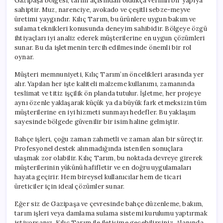
Gazipaşa bölgesi, tarım açısından oldukça verimli bir yapıya
sahiptir. Muz, narenciye, avokado ve çeşitli sebze-meyve
üretimi yaygındır. Kılıç Tarım, bu ürünlere uygun bakım ve
sulama teknikleri konusunda deneyim sahibidir. Bölgeye özgü
ihtiyaçları iyi analiz ederek müşterilerine en uygun çözümleri
sunar. Bu da işletmenin tercih edilmesinde önemli bir rol
oynar.
Müşteri memnuniyeti, Kılıç Tarım’ın öncelikleri arasında yer
alır. Yapılan her işte kaliteli malzeme kullanımı, zamanında
teslimat ve titiz işçilik ön planda tutulur. İşletme, her projeye
aynı özenle yaklaşarak küçük ya da büyük fark etmeksizin tüm
müşterilerine en iyi hizmeti sunmayı hedefler. Bu yaklaşım
sayesinde bölgede güvenilir bir isim haline gelmiştir.
Bahçe işleri, çoğu zaman zahmetli ve zaman alan bir süreçtir.
Profesyonel destek alınmadığında istenilen sonuçlara
ulaşmak zor olabilir. Kılıç Tarım, bu noktada devreye girerek
müşterilerinin yükünü hafifletir ve en doğru uygulamaları
hayata geçirir. Hem bireysel kullanıcılar hem de ticari
üreticiler için ideal çözümler sunar.
Eğer siz de Gazipaşa ve çevresinde bahçe düzenleme, bakım,
tarım işleri veya damlama sulama sistemi kurulumu yaptırmak
istiyorsanız, Kılıç Tarım ile iletişime geçebilirsiniz. Alanında