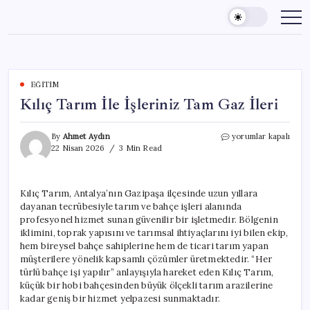
Skip
to
content
EĞITIM
Kılıç Tarım İle İşleriniz Tam Gaz İleri
Kılıç
By
Ahmet Aydın
yorumlar kapalı
Tarım
22 Nisan 2026
3 Min Read
İle
İşleriniz
Tam
Kılıç Tarım, Antalya’nın Gazipaşa ilçesinde uzun yıllara
Gaz
dayanan tecrübesiyle tarım ve bahçe işleri alanında
İleri
için
profesyonel hizmet sunan güvenilir bir işletmedir. Bölgenin
iklimini, toprak yapısını ve tarımsal ihtiyaçlarını iyi bilen ekip,
hem bireysel bahçe sahiplerine hem de ticari tarım yapan
müşterilere yönelik kapsamlı çözümler üretmektedir. “Her
türlü bahçe işi yapılır” anlayışıyla hareket eden Kılıç Tarım,
küçük bir hobi bahçesinden büyük ölçekli tarım arazilerine
kadar geniş bir hizmet yelpazesi sunmaktadır.