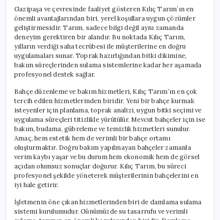
Gazipaşa ve çevresinde faaliyet gösteren Kılıç Tarım’ın en
önemli avantajlarından biri, yerel koşullara uygun çözümler
geliştirmesidir. Tarım, sadece bilgi değil aynı zamanda
deneyim gerektiren bir alandır. Bu noktada Kılıç Tarım,
yılların verdiği saha tecrübesi ile müşterilerine en doğru
uygulamaları sunar. Toprak hazırlığından bitki dikimine,
bakım süreçlerinden sulama sistemlerine kadar her aşamada
profesyonel destek sağlar.
Bahçe düzenleme ve bakım hizmetleri, Kılıç Tarım’ın en çok
tercih edilen hizmetlerinden biridir. Yeni bir bahçe kurmak
isteyenler için planlama, toprak analizi, uygun bitki seçimi ve
uygulama süreçleri titizlikle yürütülür. Mevcut bahçeler için ise
bakım, budama, gübreleme ve temizlik hizmetleri sunulur.
Amaç, hem estetik hem de verimli bir bahçe ortamı
oluşturmaktır. Doğru bakım yapılmayan bahçeler zamanla
verim kaybı yaşar ve bu durum hem ekonomik hem de görsel
açıdan olumsuz sonuçlar doğurur. Kılıç Tarım, bu süreci
profesyonel şekilde yöneterek müşterilerinin bahçelerini en
iyi hale getirir.
İşletmenin öne çıkan hizmetlerinden biri de damlama sulama
sistemi kurulumudur. Günümüzde su tasarrufu ve verimli