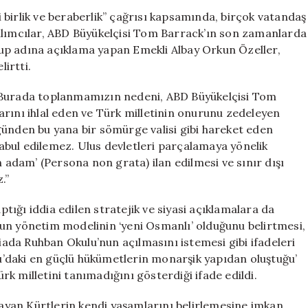
Önünde
birlik ve beraberlik” çağrısı kapsamında, birçok vatandaş
Tom
ılımcılar, ABD Büyükelçisi Tom Barrack’ın son zamanlarda
Barrack’a
 Grup adına açıklama yapan Emekli Albay Orkun Özeller,
Tepki
lirtti.
Gösterdi:
“İstenmeyen
u: “Burada toplanmamızın nedeni, ABD Büyükelçisi Tom
Adam
rını ihlal eden ve Türk milletinin onurunu zedeleyen
İlan
günden bu yana bir sömürge valisi gibi hareket eden
Edilsin”
için
 kabul edilemez. Ulus devletleri parçalamaya yönelik
n adam’ (Persona non grata) ilan edilmesi ve sınır dışı
.”
aptığı iddia edilen stratejik ve siyasi açıklamalara da
uygun yönetim modelinin ‘yeni Osmanlı’ olduğunu belirtmesi,
da Ruhban Okulu’nun açılmasını istemesi gibi ifadeleri
oğu’daki en güçlü hükümetlerin monarşik yapıdan oluştuğu’
k milletini tanımadığını gösterdiği ifade edildi.
aşayan Kürtlerin kendi yaşamlarını belirlemesine imkan