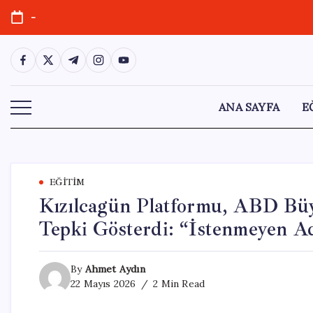
Skip
-
to
content
https://www.facebook.com/
https://twitter.com/
https://t.me/
https://www.instagram.com/
https://youtube.com/
ANA SAYFA
E
EĞITIM
Kızılcagün Platformu, ABD Bü
Tepki Gösterdi: “İstenmeyen Ad
By
Ahmet Aydın
22 Mayıs 2026
2 Min Read