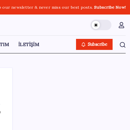
o our newsletter & never miss our best posts.
Subscribe Now!
TIM
İLETİŞİM
Subscribe
SON YAZILAR
ı
AB ambalaj kısıtlaması için düğmeye bastı