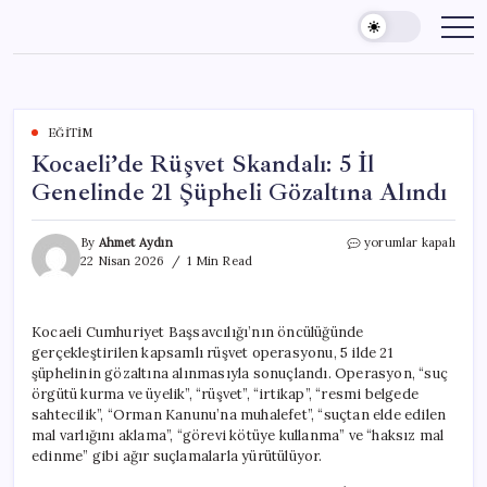
Skip
to
content
EĞITIM
Kocaeli’de Rüşvet Skandalı: 5 İl
Genelinde 21 Şüpheli Gözaltına Alındı
Kocaeli’de
By
Ahmet Aydın
yorumlar kapalı
Rüşvet
22 Nisan 2026
1 Min Read
Skandalı:
5
İl
Kocaeli Cumhuriyet Başsavcılığı’nın öncülüğünde
Genelinde
gerçekleştirilen kapsamlı rüşvet operasyonu, 5 ilde 21
21
Şüpheli
şüphelinin gözaltına alınmasıyla sonuçlandı. Operasyon, “suç
Gözaltına
örgütü kurma ve üyelik”, “rüşvet”, “irtikap”, “resmi belgede
Alındı
sahtecilik”, “Orman Kanunu’na muhalefet”, “suçtan elde edilen
için
mal varlığını aklama”, “görevi kötüye kullanma” ve “haksız mal
edinme” gibi ağır suçlamalarla yürütülüyor.