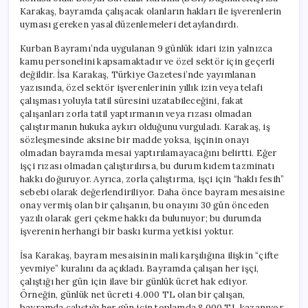
Karakaş, bayramda çalışacak olanların hakları ile işverenlerin
uyması gereken yasal düzenlemeleri detaylandırdı.
Kurban Bayramı’nda uygulanan 9 günlük idari izin yalnızca
kamu personelini kapsamaktadır ve özel sektör için geçerli
değildir. İsa Karakaş, Türkiye Gazetesi’nde yayımlanan
yazısında, özel sektör işverenlerinin yıllık izin veya telafi
çalışması yoluyla tatil süresini uzatabileceğini, fakat
çalışanları zorla tatil yaptırmanın veya rızası olmadan
çalıştırmanın hukuka aykırı olduğunu vurguladı. Karakaş, iş
sözleşmesinde aksine bir madde yoksa, işçinin onayı
olmadan bayramda mesai yaptırılamayacağını belirtti. Eğer
işçi rızası olmadan çalıştırılırsa, bu durum kıdem tazminatı
hakkı doğuruyor. Ayrıca, zorla çalıştırma, işçi için “haklı fesih”
sebebi olarak değerlendiriliyor. Daha önce bayram mesaisine
onay vermiş olan bir çalışanın, bu onayını 30 gün önceden
yazılı olarak geri çekme hakkı da bulunuyor; bu durumda
işverenin herhangi bir baskı kurma yetkisi yoktur.
İsa Karakaş, bayram mesaisinin mali karşılığına ilişkin “çifte
yevmiye” kuralını da açıkladı. Bayramda çalışan her işçi,
çalıştığı her gün için ilave bir günlük ücret hak ediyor.
Örneğin, günlük net ücreti 4.000 TL olan bir çalışan,
bayramda çalıştığı her gün için toplamda 8.000 TL kazanıyor.