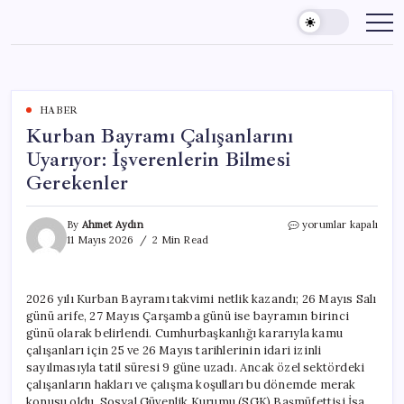
Skip
to
content
HABER
Kurban Bayramı Çalışanlarını
Uyarıyor: İşverenlerin Bilmesi
Gerekenler
Kurban
By
Ahmet Aydın
yorumlar kapalı
Bayramı
11 Mayıs 2026
2 Min Read
Çalışanlarını
Uyarıyor:
İşverenlerin
2026 yılı Kurban Bayramı takvimi netlik kazandı; 26 Mayıs Salı
Bilmesi
günü arife, 27 Mayıs Çarşamba günü ise bayramın birinci
Gerekenler
için
günü olarak belirlendi. Cumhurbaşkanlığı kararıyla kamu
çalışanları için 25 ve 26 Mayıs tarihlerinin idari izinli
sayılmasıyla tatil süresi 9 güne uzadı. Ancak özel sektördeki
çalışanların hakları ve çalışma koşulları bu dönemde merak
konusu oldu. Sosyal Güvenlik Kurumu (SGK) Başmüfettişi İsa