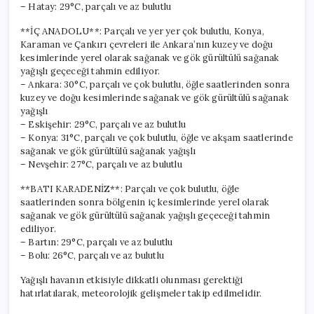
– Hatay: 29°C, parçalı ve az bulutlu
**İÇ ANADOLU**: Parçalı ve yer yer çok bulutlu, Konya,
Karaman ve Çankırı çevreleri ile Ankara’nın kuzey ve doğu
kesimlerinde yerel olarak sağanak ve gök gürültülü sağanak
yağışlı geçeceği tahmin ediliyor.
– Ankara: 30°C, parçalı ve çok bulutlu, öğle saatlerinden sonra
kuzey ve doğu kesimlerinde sağanak ve gök gürültülü sağanak
yağışlı
– Eskişehir: 29°C, parçalı ve az bulutlu
– Konya: 31°C, parçalı ve çok bulutlu, öğle ve akşam saatlerinde
sağanak ve gök gürültülü sağanak yağışlı
– Nevşehir: 27°C, parçalı ve az bulutlu
**BATI KARADENİZ**: Parçalı ve çok bulutlu, öğle
saatlerinden sonra bölgenin iç kesimlerinde yerel olarak
sağanak ve gök gürültülü sağanak yağışlı geçeceği tahmin
ediliyor.
– Bartın: 29°C, parçalı ve az bulutlu
– Bolu: 26°C, parçalı ve az bulutlu
Yağışlı havanın etkisiyle dikkatli olunması gerektiği
hatırlatılarak, meteorolojik gelişmeler takip edilmelidir.