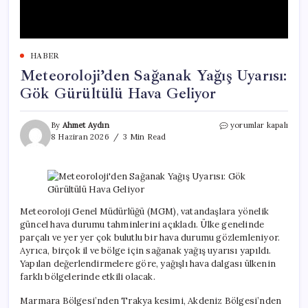
HABER
Meteoroloji’den Sağanak Yağış Uyarısı:
Gök Gürültülü Hava Geliyor
Meteoroloji’den
By
Ahmet Aydın
yorumlar kapalı
Sağanak
8 Haziran 2026
3 Min Read
Yağış
Uyarısı:
Gök
Gürültülü
Hava
Geliyor
Meteoroloji Genel Müdürlüğü (MGM), vatandaşlara yönelik
için
güncel hava durumu tahminlerini açıkladı. Ülke genelinde
parçalı ve yer yer çok bulutlu bir hava durumu gözlemleniyor.
Ayrıca, birçok il ve bölge için sağanak yağış uyarısı yapıldı.
Yapılan değerlendirmelere göre, yağışlı hava dalgası ülkenin
farklı bölgelerinde etkili olacak.
Marmara Bölgesi’nden Trakya kesimi, Akdeniz Bölgesi’nden