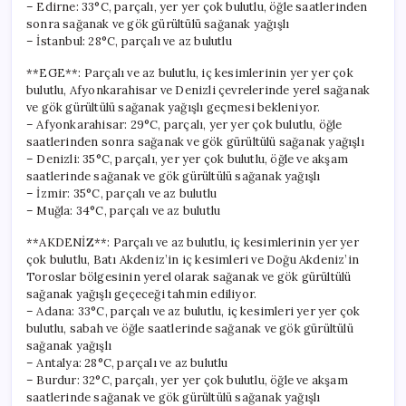
– Edirne: 33°C, parçalı, yer yer çok bulutlu, öğle saatlerinden
sonra sağanak ve gök gürültülü sağanak yağışlı
– İstanbul: 28°C, parçalı ve az bulutlu
**EGE**: Parçalı ve az bulutlu, iç kesimlerinin yer yer çok
bulutlu, Afyonkarahisar ve Denizli çevrelerinde yerel sağanak
ve gök gürültülü sağanak yağışlı geçmesi bekleniyor.
– Afyonkarahisar: 29°C, parçalı, yer yer çok bulutlu, öğle
saatlerinden sonra sağanak ve gök gürültülü sağanak yağışlı
– Denizli: 35°C, parçalı, yer yer çok bulutlu, öğle ve akşam
saatlerinde sağanak ve gök gürültülü sağanak yağışlı
– İzmir: 35°C, parçalı ve az bulutlu
– Muğla: 34°C, parçalı ve az bulutlu
**AKDENİZ**: Parçalı ve az bulutlu, iç kesimlerinin yer yer
çok bulutlu, Batı Akdeniz’in iç kesimleri ve Doğu Akdeniz’in
Toroslar bölgesinin yerel olarak sağanak ve gök gürültülü
sağanak yağışlı geçeceği tahmin ediliyor.
– Adana: 33°C, parçalı ve az bulutlu, iç kesimleri yer yer çok
bulutlu, sabah ve öğle saatlerinde sağanak ve gök gürültülü
sağanak yağışlı
– Antalya: 28°C, parçalı ve az bulutlu
– Burdur: 32°C, parçalı, yer yer çok bulutlu, öğle ve akşam
saatlerinde sağanak ve gök gürültülü sağanak yağışlı