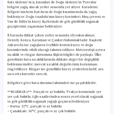
Batı Akdeniz’in iç kısımları ile Doğu Akdeniz’in Toroslar
bölgesi yağış alacak yerler arasında yer alıyor. Karadeniz
Bölgesi’nin hem Batı hem de Doğu kısımlarında da yağış
bekleniyor. Doğu Anadolu’nun kuzey kesimleri, Muş çevresi ve
Van ile Bitlis’in kuzey ilçelerinde de gök gürültülü sağanak
geçişlerinin yaşanması bekleniyor.
İl bazında dikkat çeken yerler arasında Afyonkarahisar,
Denizli, Konya, Karaman ve Çankırı bulunmaktadır. Başkent
Ankara’da ise yağışların özellikle kentin kuzey ve doğu
kesimlerinde etkili olacağı tahmin ediliyor. Meteoroloji ayrıca
sıcaklık ve rüzgar durumuna ilişkin bilgiler de paylaştı. Ülke
genelinde hava sıcaklıklarında dikkate değer bir değişiklik
beklenmemekte; mevcut sıcaklık değerlerinin korunması
öngörülüyor. Rüzgar ise genellikle kuzey yönlerden hafif, ara
sıra orta kuvvette esecek.
Bölgelere göre hava durumu tahminleri ise şu şekildedir:
**MARMARA**: Parçalı ve az bulutlu, Trakya kesiminde yer
yer çok bulutlu, öğle saatlerinden sonra yerel olarak sağanak
ve gök gürültülü sağanak yağışlı geçmesi bekleniyor.
– Bursa: 32°C, parçalı ve az bulutlu
– Çanakkale: 30°C, parçalı ve az çok bulutlu