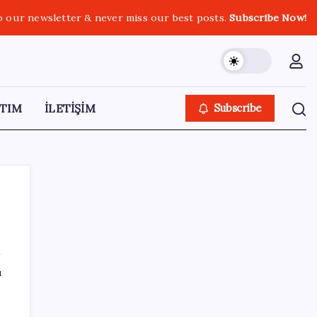
o our newsletter & never miss our best posts.
Subscribe Now!
TIM
İLETİŞİM
Subscribe
SON YAZILAR
ı
YENİ Parti Arguvan ilçe örgütü kuruldu, ilk
üyeler Belediye Başkanı Ersoy Eren ve