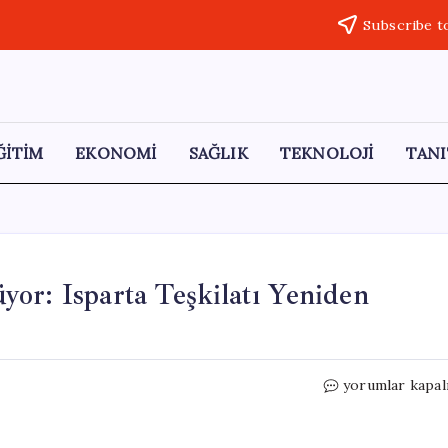
Subscribe t
ĞİTİM
EKONOMİ
SAĞLIK
TEKNOLOJİ
TANI
or: Isparta Teşkilatı Yeniden
MHP’de
yorumlar kapal
Fesih
Hareketleri
Sürüyor: