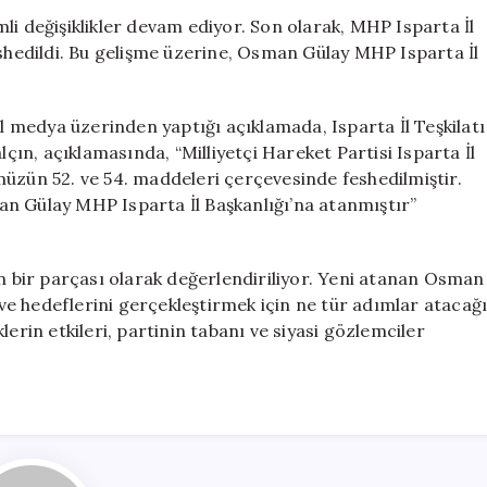
Isparta
li değişiklikler devam ediyor. Son olarak, MHP Isparta İl
Teşkilatı
ı feshedildi. Bu gelişme üzerine, Osman Gülay MHP Isparta İl
Yeniden
Yapılandırılıyor
için
medya üzerinden yaptığı açıklamada, Isparta İl Teşkilatı
 Yalçın, açıklamasında, “Milliyetçi Hareket Partisi Isparta İl
ğümüzün 52. ve 54. maddeleri çerçevesinde feshedilmiştir.
n Gülay MHP Isparta İl Başkanlığı’na atanmıştır”
in bir parçası olarak değerlendiriliyor. Yeni atanan Osman
k ve hedeflerini gerçekleştirmek için ne tür adımlar atacağ
erin etkileri, partinin tabanı ve siyasi gözlemciler