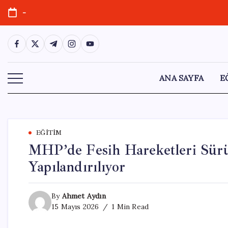
Skip
-
to
content
https://www.facebook.com/
https://twitter.com/
https://t.me/
https://www.instagram.com/
https://youtube.com/
ANA SAYFA
E
EĞITIM
MHP’de Fesih Hareketleri Sürüy
Yapılandırılıyor
By
Ahmet Aydın
15 Mayıs 2026
1 Min Read