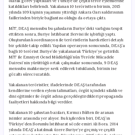
olarak görev yaptıkları ve Türkiye’de çeşitli terör eylemlerine
katıldıkları belirlendi. Yakalanan 10 teröristten birinin, 2015
yılında 109 kişinin yaşamını yitirdiği Ankara Garı saldırısının
faillerinden biriyle bağlantısı olduğu da ortaya çıktı.
MİT, DEAŞ mensubu bu şahısların Suriye’deki varlığını tespit
ettikten sonra, Suriye İstihbarat Servisi ile işbirliği yaptı.
Oluşturulan koordinasyon ile teröristlerin hareketleri detaylı
bir şekilde takip edildi. Yapılan operasyon sonucunda, DEAŞ’a
bağlı 10 terörist Suriye’de yakalanarak Türkiye’ye getirildi.
MİT ile Emniyet Genel Müdürlüğü’nün Terörle Mücadele
Dairesi’nin yürüttüğü ortak çalışmalar sonucunda, 9 DEAŞ
mensubu mahkemeye sevk edilerek tutuklandı, birinin ise
gözaltı süreci uzatıldı.
Yakalanan teröristler, ifadelerinde DEAŞ tarafından
kendilerine verilen eylem talimatları, örgüt içindeki silahlı ve
dini eğitimler ile örgüt adına gerçekleştirdikleri propaganda
faaliyetleri hakkında bilgi verdiler.
Yakalanan 10 şahıstan bazıları, Kırmızı Bülten ile aranan
isimler arasında yer alıyor. Bu kişilerden biri, DEAŞ’ın
Türkiye’den Sorumlu İstihbarat sözde emiri Ali Bora. 2014
yılında DEAŞ’a katılmak üzere Suriye’ye geçmiş ve çeşitli