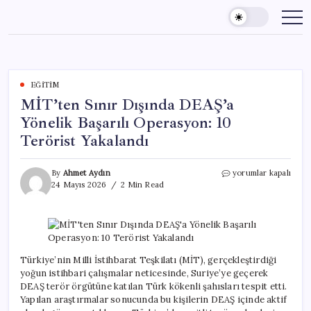
Skip
to
content
EĞITIM
MİT’ten Sınır Dışında DEAŞ’a
Yönelik Başarılı Operasyon: 10
Terörist Yakalandı
MİT’ten
By
Ahmet Aydın
yorumlar kapalı
Sınır
24 Mayıs 2026
2 Min Read
Dışında
DEAŞ’a
Yönelik
Başarılı
Operasyon:
10
Türkiye’nin Milli İstihbarat Teşkilatı (MİT), gerçekleştirdiği
Terörist
yoğun istihbari çalışmalar neticesinde, Suriye’ye geçerek
Yakalandı
DEAŞ terör örgütüne katılan Türk kökenli şahısları tespit etti.
için
Yapılan araştırmalar sonucunda bu kişilerin DEAŞ içinde aktif