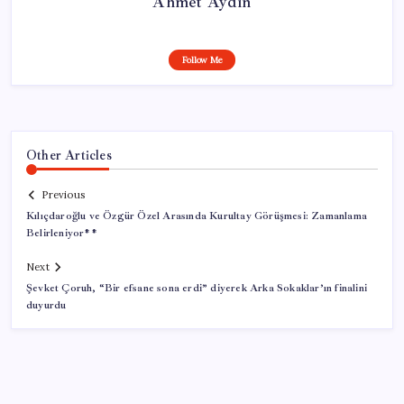
Ahmet Aydın
Follow Me
Other Articles
Previous
Kılıçdaroğlu ve Özgür Özel Arasında Kurultay Görüşmesi: Zamanlama
Belirleniyor**
Next
Şevket Çoruh, “Bir efsane sona erdi” diyerek Arka Sokaklar’ın finalini
duyurdu