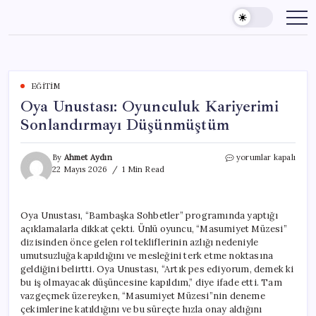
Skip
to
content
EĞITIM
Oya Unustası: Oyunculuk Kariyerimi
Sonlandırmayı Düşünmüştüm
Oya
By
Ahmet Aydın
yorumlar kapalı
Unustası:
22 Mayıs 2026
1 Min Read
Oyunculuk
Kariyerimi
Sonlandırmayı
Oya Unustası, “Bambaşka Sohbetler” programında yaptığı
Düşünmüştüm
açıklamalarla dikkat çekti. Ünlü oyuncu, “Masumiyet Müzesi”
için
dizisinden önce gelen rol tekliflerinin azlığı nedeniyle
umutsuzluğa kapıldığını ve mesleğini terk etme noktasına
geldiğini belirtti. Oya Unustası, “Artık pes ediyorum, demek ki
bu iş olmayacak düşüncesine kapıldım,” diye ifade etti. Tam
vazgeçmek üzereyken, “Masumiyet Müzesi”nin deneme
çekimlerine katıldığını ve bu süreçte hızla onay aldığını